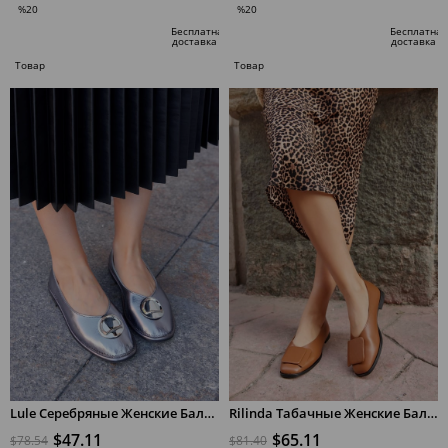
%20
%20
Скидка
Скидка
Бесплатная
Бесплатная
доставка
доставка
%20Скидка
%20Скидка
Товар
Товар
по
по
специальному
специальному
предложению
предложению
Lule Серебряные Женские Балетки из Натуральной Кожи
Rilinda Табачные Женские Балетки из Натуральной Кожи
$47.11
$65.11
$78.54
$81.40