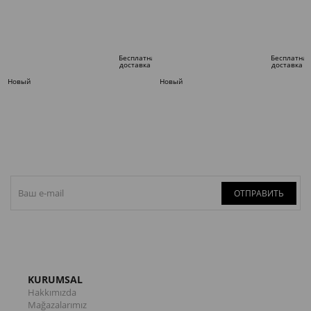
В КОРЗИНУ
В КОРЗИНУ
Бесплатная
Бесплатная
доставка
доставка
Новый
Новый
товар
товар
ОТПРАВИТЬ
KURUMSAL
Hakkımızda
Mağazalarımız