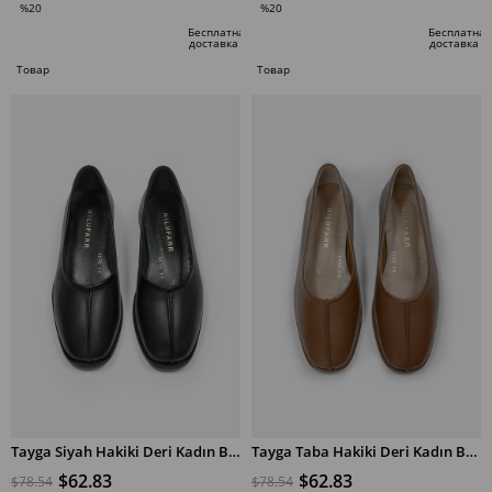
%20
%20
Скидка
Скидка
Бесплатная
Бесплатная
доставка
доставка
%20Скидка
%20Скидка
Товар
Товар
по
по
специальному
специальному
предложению
предложению
Tayga Siyah Hakiki Deri Kadın Babet
Tayga Taba Hakiki Deri Kadın Babet
$62.83
$62.83
$78.54
$78.54