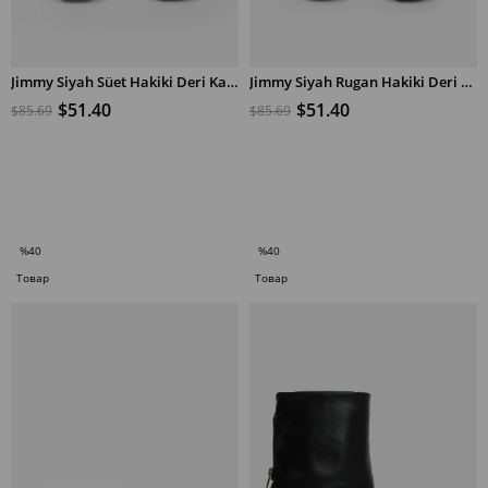
Jimmy Siyah Süet Hakiki Deri Kadın Babet
Jimmy Siyah Rugan Hakiki Deri Kadın Babet
$51.40
$51.40
$85.69
$85.69
В КОРЗИНУ
В КОРЗИНУ
%40
%40
Скидка
Скидка
Товар
Товар
%40Скидка
%40Скидка
по
по
специальному
специальному
предложению
предложению