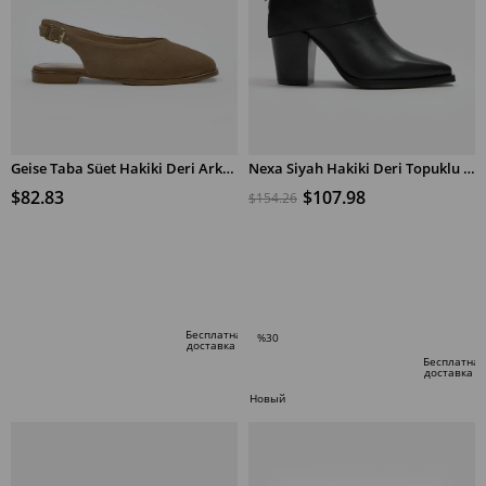
Geise Taba Süet Hakiki Deri Arkası Açık Kadın Babet
Nexa Siyah Hakiki Deri Topuklu Bot
$82.83
$107.98
$154.26
В КОРЗИНУ
В КОРЗИНУ
Бесплатная
%30
доставка
Скидка
Бесплатная
доставка
%30Скидка
Новый
товар