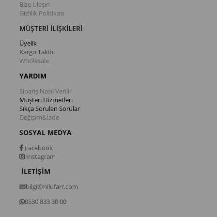
Bize Ulaşın
Gizlilik Politikası
MÜŞTERİ İLİŞKİLERİ
Üyelik
Kargo Takibi
Wholesale
YARDIM
Sipariş Nasıl Verilir
Müşteri Hizmetleri
Sıkça Sorulan Sorular
Değişim&İade
SOSYAL MEDYA
Facebook
Instagram
İLETİŞİM
bilgi@nilufarr.com
0530 833 30 00