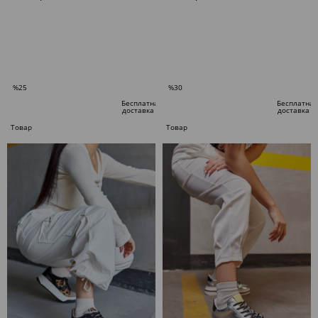
В КОРЗИНУ
В КОРЗИНУ
%25
%30
Скидка
Скидка
Бесплатная
Бесплатная
доставка
доставка
%25Скидка
%30Скидка
Товар
Товар
по
по
специальному
специальному
предложению
предложению