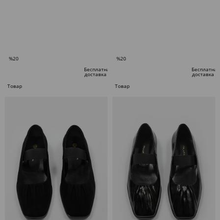
В КОРЗИНУ
В КОРЗИНУ
%20
%20
Скидка
Скидка
Бесплатная
Бесплатная
доставка
доставка
%20Скидка
%20Скидка
Товар
Товар
по
по
специальному
специальному
предложению
предложению