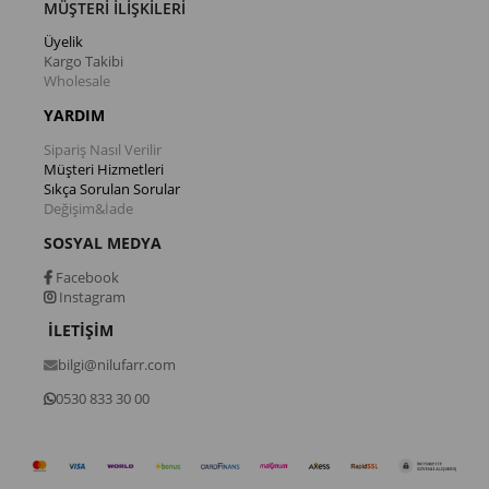
MÜŞTERİ İLİŞKİLERİ
Üyelik
Kargo Takibi
Wholesale
YARDIM
Sipariş Nasıl Verilir
Müşteri Hizmetleri
Sıkça Sorulan Sorular
Değişim&İade
SOSYAL MEDYA
Facebook
Instagram
İLETİŞİM
bilgi@nilufarr.com
0530 833 30 00