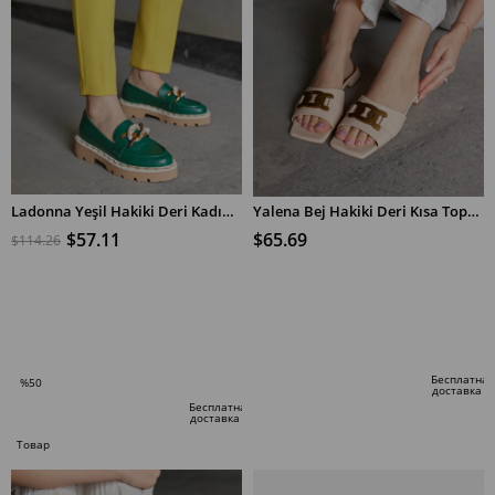
Ladonna Yeşil Hakiki Deri Kadın Loafer
Yalena Bej Hakiki Deri Kısa Topuklu Kadın Terlik
$57.11
$65.69
$114.26
В КОРЗИНУ
В КОРЗИНУ
Бесплатная
%50
доставка
Скидка
Бесплатная
доставка
%50Скидка
Товар
по
специальному