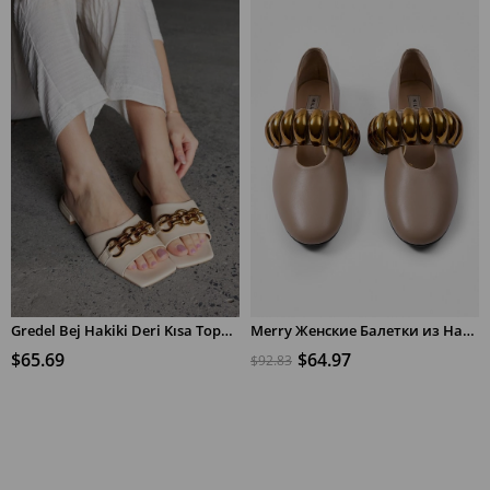
предложению
Gredel Bej Hakiki Deri Kısa Topuklu Kadın Terlik
Merry Женские Балетки из Натуральной Кожи с Медной Фурнитурой в Цвете Визон
$65.69
$64.97
$92.83
В КОРЗИНУ
В КОРЗИНУ