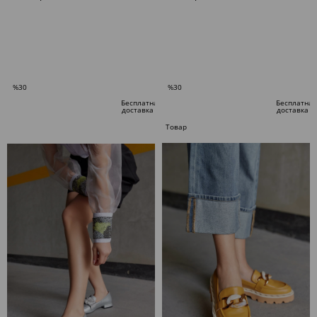
В КОРЗИНУ
В КОРЗИНУ
%30
%30
Скидка
Скидка
Бесплатная
Бесплатная
доставка
доставка
%30Скидка
%30Скидка
Товар
по
специальному
предложению