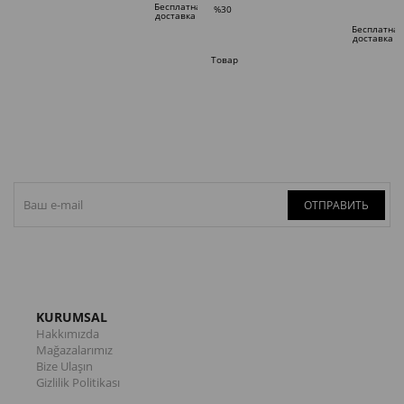
Бесплатная
%30
доставка
Скидка
Бесплатная
доставка
%30Скидка
Товар
по
специальному
предложению
ОТПРАВИТЬ
KURUMSAL
Hakkımızda
Mağazalarımız
Bize Ulaşın
Gizlilik Politikası