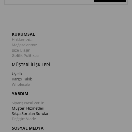
KURUMSAL
Hakkımızda
Mağazalarımız
Bize Ulaşın
Gizlilik Politikası
MÜŞTERİ İLİŞKİLERİ
Üyelik
Kargo Takibi
Wholesale
YARDIM
Sipariş Nasıl Verilir
Müşteri Hizmetleri
Sıkça Sorulan Sorular
Değişim&İade
SOSYAL MEDYA