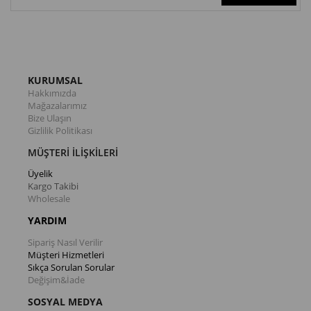
KURUMSAL
Hakkımızda
Mağazalarımız
Bize Ulaşın
Gizlilik Politikası
MÜŞTERİ İLİŞKİLERİ
Üyelik
Kargo Takibi
Wholesale
YARDIM
Sipariş Nasıl Verilir
Müşteri Hizmetleri
Sıkça Sorulan Sorular
Değişim&İade
SOSYAL MEDYA