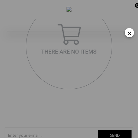
×
SEND