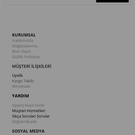
KURUMSAL
Hakkımızda
Mağazalarımız
Bize Ulaşın
Gizlilik Politikası
MÜŞTERİ İLİŞKİLERİ
Üyelik
Kargo Takibi
Wholesale
YARDIM
Sipariş Nasıl Verilir
Müşteri Hizmetleri
Sıkça Sorulan Sorular
Değişim&İade
SOSYAL MEDYA