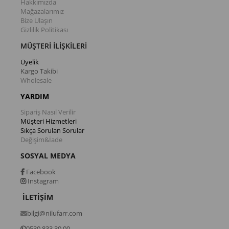
Hakkımızda
Mağazalarımız
Bize Ulaşın
Gizlilik Politikası
MÜŞTERİ İLİŞKİLERİ
Üyelik
Kargo Takibi
Wholesale
YARDIM
Sipariş Nasıl Verilir
Müşteri Hizmetleri
Sıkça Sorulan Sorular
Değişim&İade
SOSYAL MEDYA
Facebook
Instagram
İLETİŞİM
bilgi@nilufarr.com
0530 833 30 00