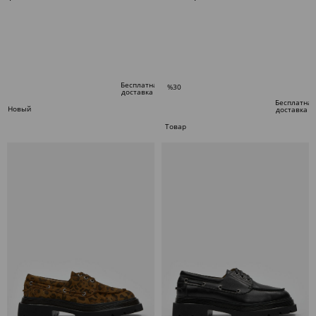
В КОРЗИНУ
В КОРЗИНУ
Бесплатная
%30
доставка
Скидка
Бесплатная
Новый
доставка
%30Скидка
товар
Товар
по
специальному
предложению