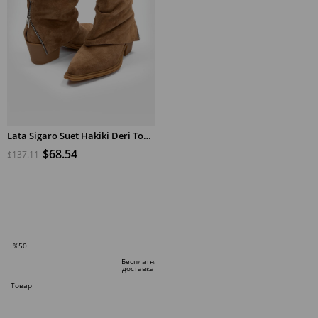
Lata Sigaro Süet Hakiki Deri Topuklu Bot
$68.54
$137.11
В КОРЗИНУ
%50
Скидка
Бесплатная
доставка
%50Скидка
Товар
по
специальному