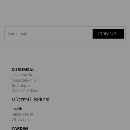
предложению
ОТПРАВИТЬ
KURUMSAL
Hakkımızda
Mağazalarımız
Bize Ulaşın
Gizlilik Politikası
MÜŞTERİ İLİŞKİLERİ
Üyelik
Kargo Takibi
Wholesale
YARDIM