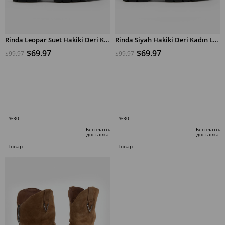
Rinda Leopar Süet Hakiki Deri Kadın Loafer
Rinda Siyah Hakiki Deri Kadın Loafer
$69.97
$69.97
$99.97
$99.97
В КОРЗИНУ
В КОРЗИНУ
%30
%30
Скидка
Скидка
Бесплатная
Бесплатная
доставка
доставка
%30Скидка
%30Скидка
Товар
Товар
по
по
специальному
специальному
предложению
предложению