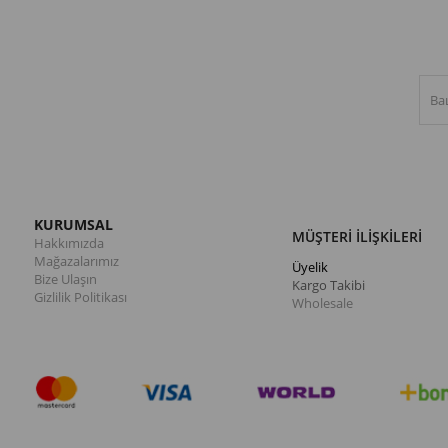
KURUMSAL
MÜŞTERİ İLİŞKİLERİ
Hakkımızda
Mağazalarımız
Üyelik
Bize Ulaşın
Kargo Takibi
Gizlilik Politikası
Wholesale