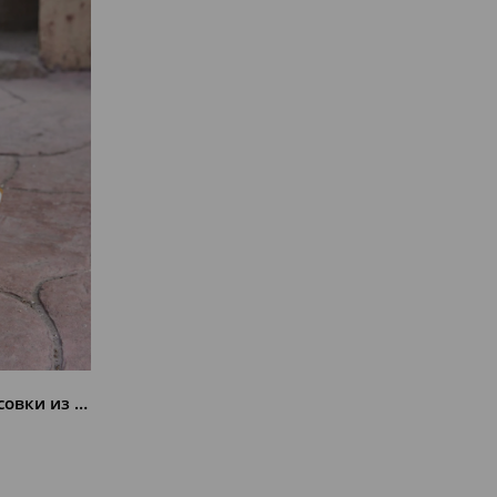
Shaggy Черные Женские Кроссовки из Натуральной Кожи и Меха