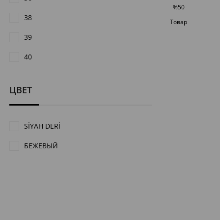
%50
38
Скидка
Товар
%50Скидка
по
39
специальному
40
предложению
ЦВЕТ
SİYAH DERİ
БЕЖЕВЫЙ