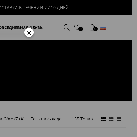
 10 ДНЕЙ
русский
ОВСЕДНЕВНАЯ ОБУВЬ
0
0
×
rim
a Göre (Z<A)
Есть на складе
155 Товар