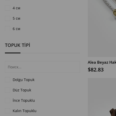
4 см
5 см
6 см
7 см
TOPUK TİPİ
8 см
9 см
В КОРЗИНУ
$82.83
Dolgu Topuk
Düz Topuk
İnce Topuklu
Kalın Topuklu