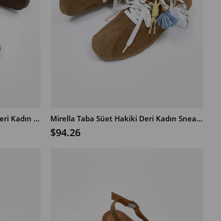
Mirella Acı Kahve Süet Hakiki Deri Kadın Sneaker
Mirella Taba Süet Hakiki Deri Kadın Sneaker
В КОРЗИНУ
$94.26