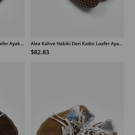
Alea Siyah Hakiki Deri Kadın Loafer Ayakkabı
Alea Kahve Hakiki Deri Kadın Loafer Ayakkabı
В КОРЗИНУ
$82.83