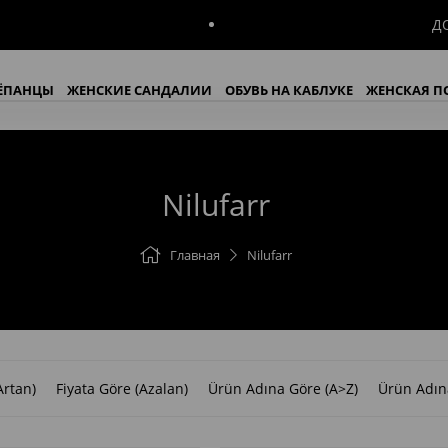
ДОСТАВКА В ТЕЧЕНИИ 7 /
ЁПАНЦЫ
ЖЕНСКИЕ САНДАЛИИ
ОБУВЬ НА КАБЛУКЕ
ЖЕНСКАЯ П
РОССОВКИ И КЕДЫ
ЖЕНСКИЕ БОТИНКИ
ЖЕНСКИЕ САПОГИ
İndi
Nilufarr
Главная
Nilufarr
Artan)
Fiyata Göre (Azalan)
Ürün Adına Göre (A>Z)
Ürün Adın