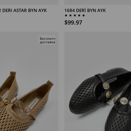
2 DERI ASTAR BYN AYK
1684 DERİ BYN AYK
В КОРЗИНУ
★
★
★
★
★
$99.97
Бесплатная
доставка