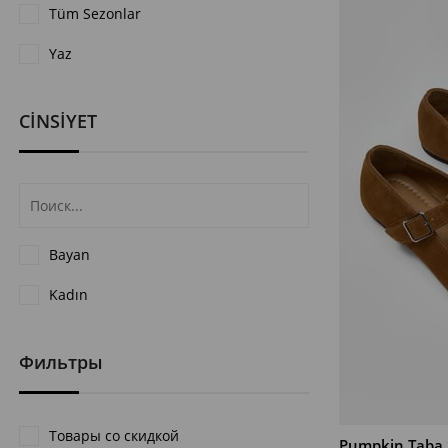
Tüm Sezonlar
Yaz
CİNSİYET
Bayan
Kadın
Фильтры
Товары со скидкой
Pumpkin Taba S
В КОРЗИНУ