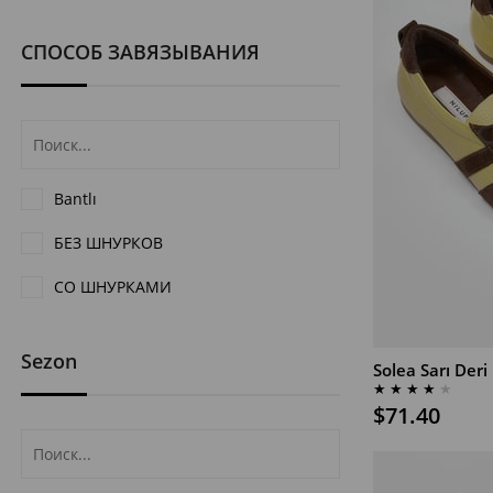
СПОСОБ ЗАВЯЗЫВАНИЯ
Bantlı
БЕЗ ШНУРКОВ
СО ШНУРКАМИ
Sezon
Solea Sarı Der
В КОРЗИНУ
★
★
★
★
★
$71.40