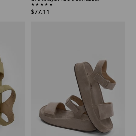
★
★
★
★
★
$77.11