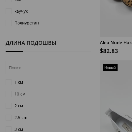
каучук
Полиуретан
ДЛИНА ПОДОШВЫ
В КОРЗИНУ
$82.83
Новый
товар
1 см
10 см
2 см
2.5 cm
3 см