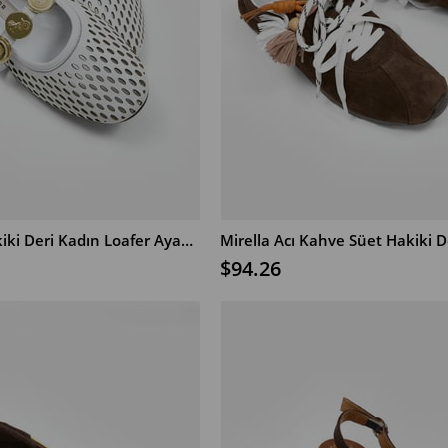
Alea Beyaz Hakiki Deri Kadın Loafer Ayakkabı
В КОРЗИНУ
$94.26