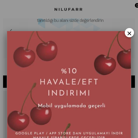
×
062 - X
SIRALAMA
FILTRELEME