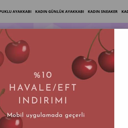
PUKLU AYAKKABI
KADIN GÜNLÜK AYAKKABI
KADIN SNEAKER
KA