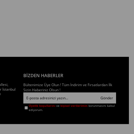
BİZDEN HABERLER
llesi,
Bültenimize Üye Olun ! Tüm İndirim ve Fırsatlardan İlk
 İstanbul
Sizin Haberiniz Olsun !
0
Gönder
Üyelik koşullarını
ve
kişisel verilerimin
korunmasını kabul
ediyorum.