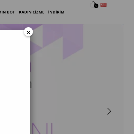
Türkçe
0
DIN BOT
KADIN ÇİZME
İNDİRİM
×