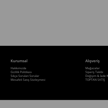
Kurumsal
Alışveriş
Hakkımızda
Mağazalar
Gizlilik Politikası
Sipariş Takibi
Sıkça Sorulan Sorular
Değişim & İade K
Mesafeli Satış Sözleşmesi
TOPTAN SATIŞ