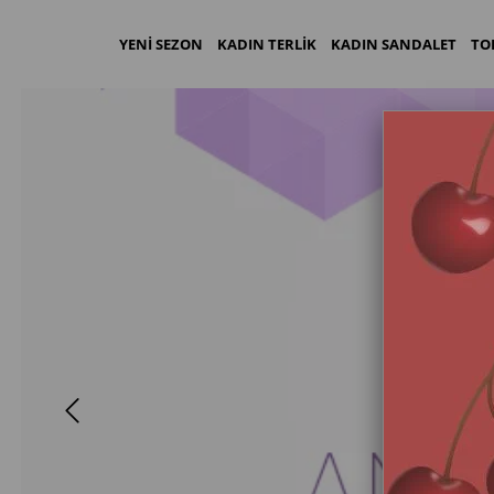
YENİ SEZON
KADIN TERLİK
KADIN SANDALET
TO