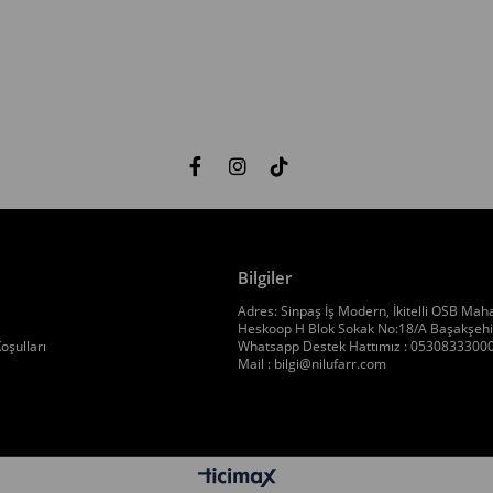
Bilgiler
Adres: Sinpaş İş Modern, İkitelli OSB Maha
Heskoop H Blok Sokak No:18/A Başakşehir
oşulları
Whatsapp Destek Hattımız : 0530833300
Mail :
bilgi@nilufarr.com