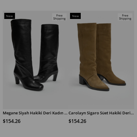
Free
Free
New
New
Shipping
Shipping
Item
Item
Megane Siyah Hakiki Deri Kadın Topuklu Çizme
Carolayn Sigaro Süet Hakiki Deri Topuklu Kadın Çizme
ADD TO CART
ADD TO CART
$154.26
$154.26