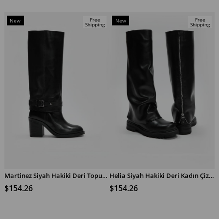
Free
Free
New
New
Shipping
Shipping
Item
Item
Martinez Siyah Hakiki Deri Topuklu Çizme
Helia Siyah Hakiki Deri Kadın Çizme
ADD TO CART
ADD TO CART
$154.26
$154.26