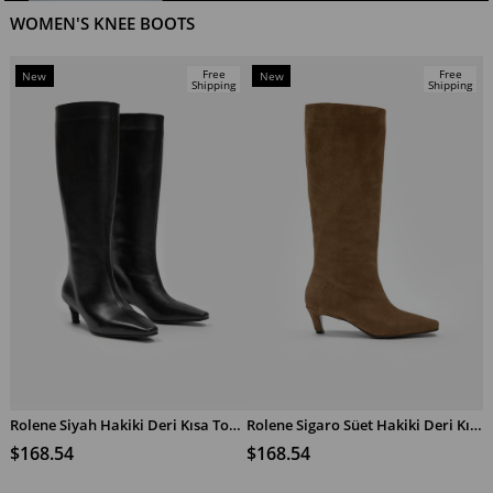
WOMEN'S KNEE BOOTS
Free
Free
New
New
Shipping
Shipping
Item
Item
Rolene Siyah Hakiki Deri Kısa Topuklu Kadın Çizme
Rolene Sigaro Süet Hakiki Deri Kısa Topuklu Kadın Çizme
ADD TO CART
ADD TO CART
$168.54
$168.54