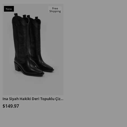
Free
New
Shipping
Item
Ina Siyah Hakiki Deri Topuklu Çizme
ADD TO CART
$149.97