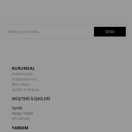
SEND
KURUMSAL
Hakkımızda
Mağazalarımız
Bize Ulaşın
Gizlilik Politikası
MÜŞTERİ İLİŞKİLERİ
Üyelik
Kargo Takibi
Wholesale
YARDIM