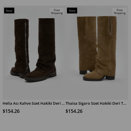
Free
Free
New
New
Shipping
Shipping
Item
Item
Helia Acı Kahve Süet Hakiki Deri Kadın Çizme
Thaisa Sigaro Süet Hakiki Deri Topuklu Çizme
ADD TO CART
ADD TO CART
$154.26
$154.26