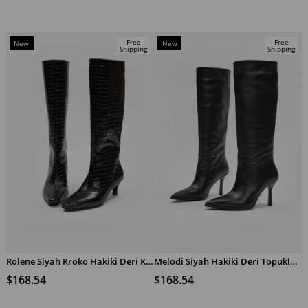
Free
Free
New
New
Shipping
Shipping
Item
Item
Rolene Siyah Kroko Hakiki Deri Kısa Topuklu Kadın Çizme
Melodi Siyah Hakiki Deri Topuklu Çizme
ADD TO CART
ADD TO CART
$168.54
$168.54