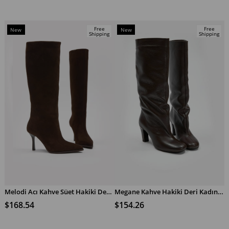
Free
Free
New
New
Shipping
Shipping
Item
Item
Melodi Acı Kahve Süet Hakiki Deri Topuklu Çizme
Megane Kahve Hakiki Deri Kadın Topuklu Çizme
ADD TO CART
ADD TO CART
$168.54
$154.26