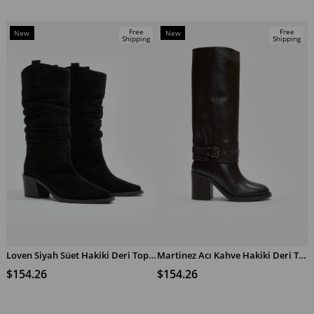
Free
Free
New
New
Shipping
Shipping
Item
Item
Loven Siyah Süet Hakiki Deri Topuklu Çizme
Martinez Acı Kahve Hakiki Deri Topuklu Çizme
ADD TO CART
ADD TO CART
$154.26
$154.26