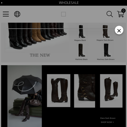
WHOLESALE
0
×