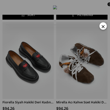
007
SORT
FILTERING
×
Fiorella Siyah Hakiki Deri Kadın Loafer
Mirella Acı Kahve Süet Hakiki Deri Kadın Sneaker
$94.26
$94.26