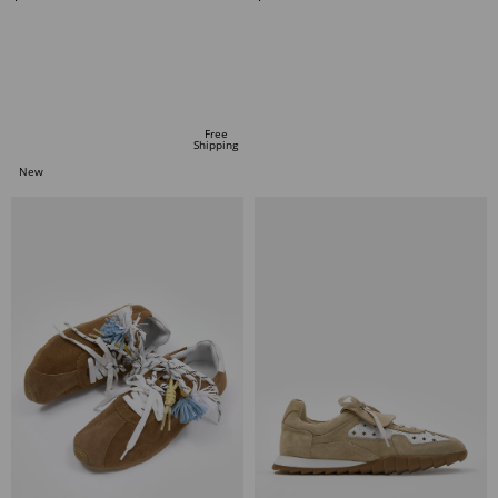
ADD TO CART
ADD TO CART
Free
Shipping
New
Item