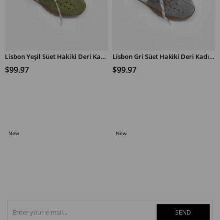
Lisbon Yeşil Süet Hakiki Deri Kadın Sneaker
Lisbon Gri Süet Hakiki Deri Kadın Sneaker
$99.97
$99.97
ADD TO CART
ADD TO CART
New
New
Item
Item
SEND