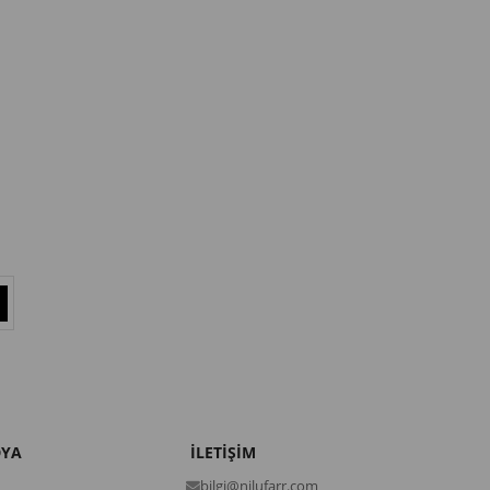
DYA
İLETİŞİM
bilgi@nilufarr.com