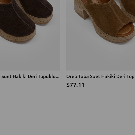
Brownie Kahve Süet Hakiki Deri Topuklu Sandalet
$77.11
ADD TO CART