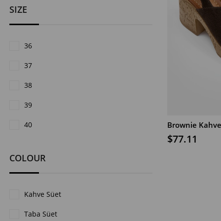
SIZE
36
37
38
39
40
$77.11
ADD TO CART
COLOUR
Kahve Süet
Taba Süet