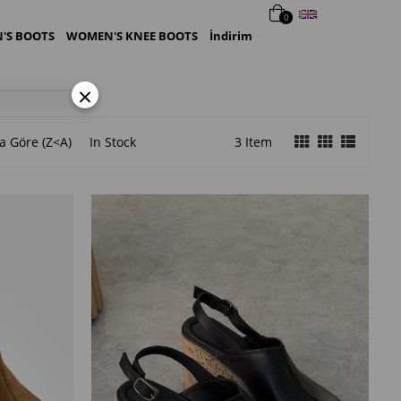
English
0
'S BOOTS
WOMEN'S KNEE BOOTS
İndirim
×
a Göre (Z<A)
In Stock
3 Item