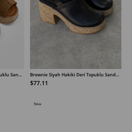
Oreo Taba Süet Hakiki Deri Topuklu Sandalet
Brownie Siyah Hakiki Deri Topuklu Sandalet
$77.11
ADD TO CART
New
Item