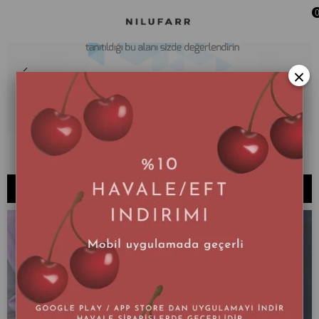
×
051 - X
SIRALAMA
FILTRELEME