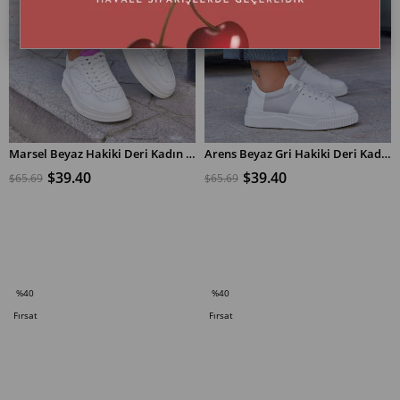
Marsel Beyaz Hakiki Deri Kadın Sneaker
Arens Beyaz Gri Hakiki Deri Kadın Sneaker
$39.40
$39.40
$65.69
$65.69
SEPETE EKLE
SEPETE EKLE
%40
%40
İndirim
İndirim
Fırsat
Fırsat
%40İndirim
%40İndirim
Ürünü
Ürünü