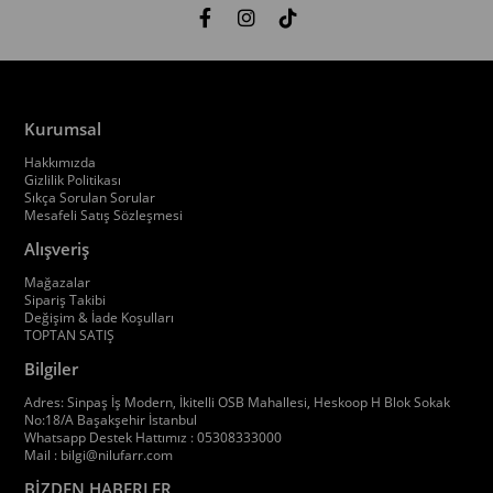
Kurumsal
Hakkımızda
Gizlilik Politikası
Sıkça Sorulan Sorular
Mesafeli Satış Sözleşmesi
Alışveriş
Mağazalar
Sipariş Takibi
Değişim & İade Koşulları
TOPTAN SATIŞ
Bilgiler
Adres: Sinpaş İş Modern, İkitelli OSB Mahallesi, Heskoop H Blok Sokak
No:18/A Başakşehir İstanbul
Whatsapp Destek Hattımız : 05308333000
Mail :
bilgi@nilufarr.com
BİZDEN HABERLER