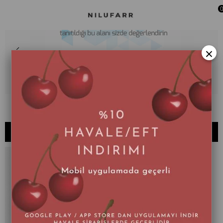
×
057 - X
SIRALAMA
FILTRELEME