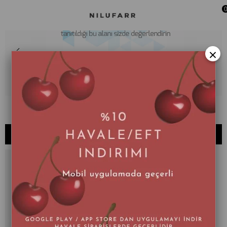
×
070 - X
SIRALAMA
FILTRELEME