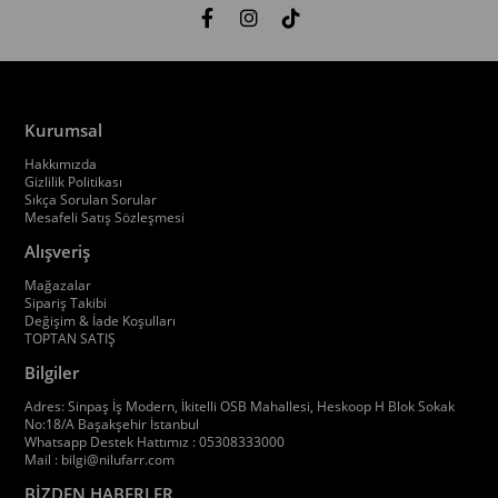
Kurumsal
Hakkımızda
Gizlilik Politikası
Sıkça Sorulan Sorular
Mesafeli Satış Sözleşmesi
Alışveriş
Mağazalar
Sipariş Takibi
Değişim & İade Koşulları
TOPTAN SATIŞ
Bilgiler
Adres: Sinpaş İş Modern, İkitelli OSB Mahallesi, Heskoop H Blok Sokak
No:18/A Başakşehir İstanbul
Whatsapp Destek Hattımız : 05308333000
Mail :
bilgi@nilufarr.com
BİZDEN HABERLER