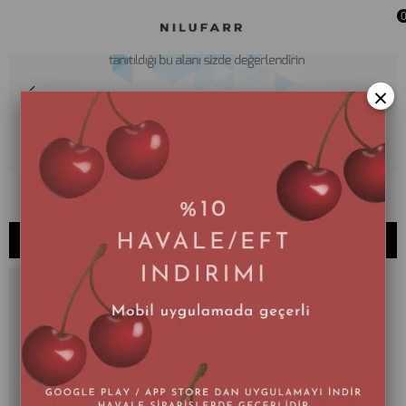
×
076 - X
SIRALAMA
FILTRELEME