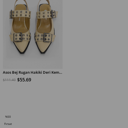
Asos Bej Rugan Hakiki Deri Kemer Aksesuarlı Babet
$55.69
$111.40
SEPETE EKLE
%50
İndirim
Fırsat