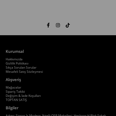
%50İndirim
Ürünü
Kurumsal
Hakkımızda
Gizlilik Politikası
Sıkça Sorulan Sorular
Mesafeli Satış Sözleşmesi
Alışveriş
Mağazalar
Sipariş Takibi
Değişim & İade Koşulları
TOPTAN SATIŞ
Bilgiler
Adres: Sinpaş İş Modern, İkitelli OSB Mahallesi, Heskoop H Blok Sokak