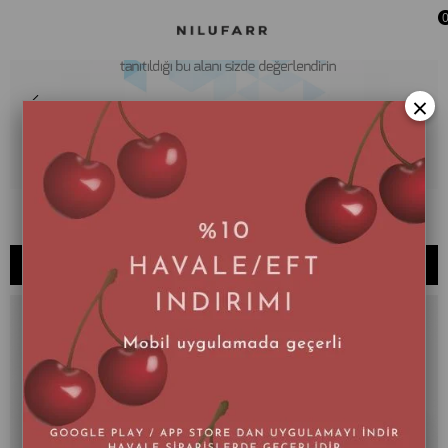
×
181 - BYLEAF
SIRALAMA
FILTRELEME