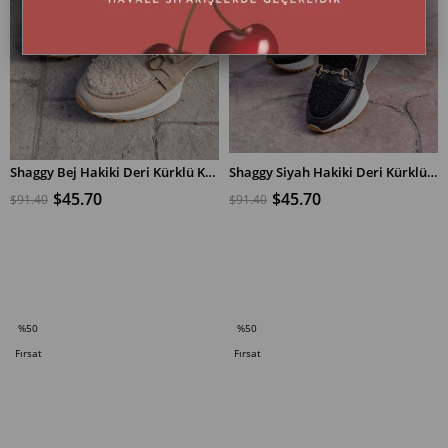
Shaggy Bej Hakiki Deri Kürklü Kadın Sneaker
Shaggy Siyah Hakiki Deri Kürklü Kadın Sneaker
$45.70
$45.70
$91.40
$91.40
SEPETE EKLE
SEPETE EKLE
%50
%50
İndirim
İndirim
Fırsat
Fırsat
%50İndirim
%50İndirim
Ürünü
Ürünü