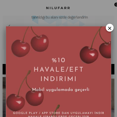
×
385-X
SIRALAMA
FILTRELEME