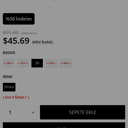
%
50
İndirim
$91.40
(KDV Dahil)
$45.69
(KDV Dahil)
BEDEN
36
37
38
39
40
RENK
SİYAH
1