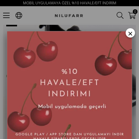
MOBİL UYGULAMAYA ÖZEL %10 HAVALE/EFT İNDİRİM
Belenis Siyah Hakiki Deri Kadın Sneaker
0
×