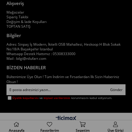
Alışveriş
Mağazalar
Sipariş Takibi
Değişim & İade Koşulları
TOPTAN SATIŞ
Bilgiler
Adres: Sinpaş İş Modern, İkitelli OSB Mahallesi, Heskoop H Blok Sokak
No:18/A Başakşehir İstanbul
Whatsapp Destek Hattımız : 05308333000
Mail :
bilgi@nilufarr.com
BİZDEN HABERLER
Bültenimize Üye Olun ! Tüm İndirim ve Fırsatlardan İlk Sizin Haberiniz
Olsun !
Gönder
Üyelik koşullarını
ve
kişisel verilerimin
korunmasını kabul ediyorum.
Anasayfa
Favorilerim
Sepetim
Üye Girişi