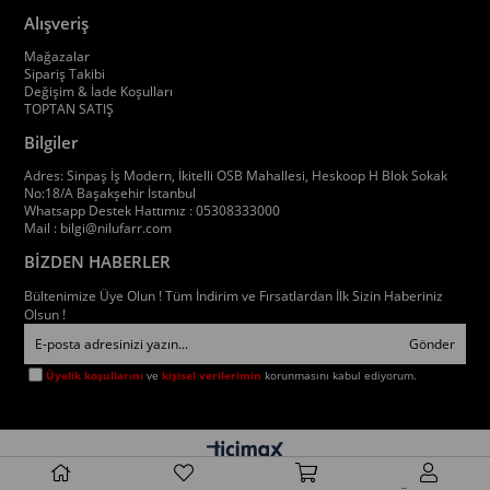
Alışveriş
Mağazalar
Sipariş Takibi
Değişim & İade Koşulları
TOPTAN SATIŞ
Bilgiler
Adres: Sinpaş İş Modern, İkitelli OSB Mahallesi, Heskoop H Blok Sokak
No:18/A Başakşehir İstanbul
Whatsapp Destek Hattımız : 05308333000
Mail :
bilgi@nilufarr.com
BİZDEN HABERLER
Bültenimize Üye Olun ! Tüm İndirim ve Fırsatlardan İlk Sizin Haberiniz
Olsun !
Gönder
Üyelik koşullarını
ve
kişisel verilerimin
korunmasını kabul ediyorum.