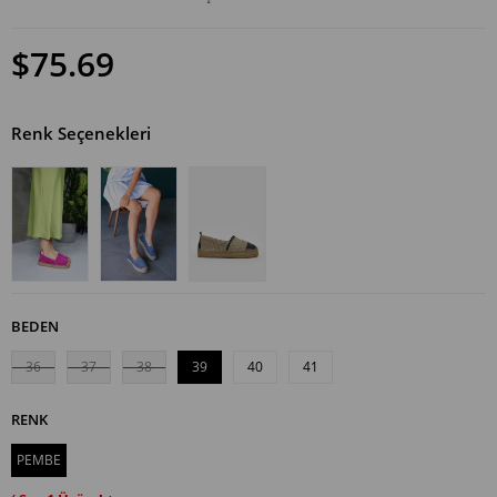
$75.69
Renk Seçenekleri
BEDEN
36
37
38
39
40
41
RENK
PEMBE