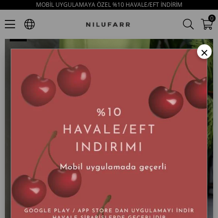
MOBİL UYGULAMAYA ÖZEL %10 HAVALE/EFT İNDİRİM
Best Pembe Süet Kadın Espadril Ayakkabı
0
×