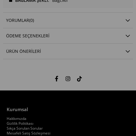
BAĞLAMA ŞEKLİ
Bağcıklı
YORUMLAR
(0)
ÖDEME SEÇENEKLERI
ÜRÜN ÖNERILERI
Kurumsal
Hakkımızda
Gizlilik Politikası
Sıkça Sorulan Sorular
Mesafeli Satış Sözleşmesi