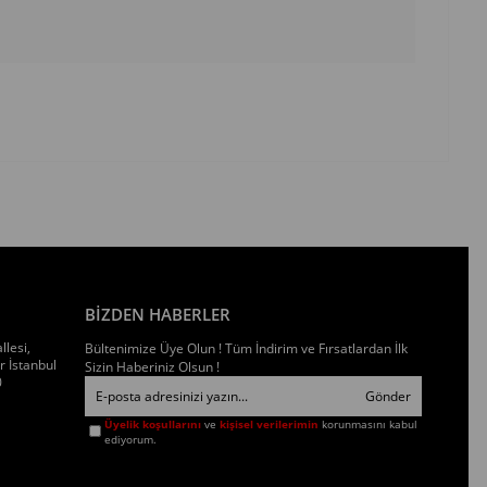
BİZDEN HABERLER
llesi,
Bültenimize Üye Olun ! Tüm İndirim ve Fırsatlardan İlk
 İstanbul
Sizin Haberiniz Olsun !
0
Gönder
Üyelik koşullarını
ve
kişisel verilerimin
korunmasını kabul
ediyorum.