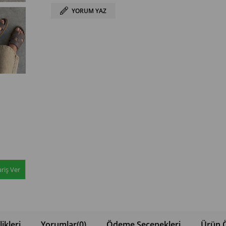
YORUM YAZ
riş Ver
ikleri
Yorumlar
(0)
Ödeme Seçenekleri
Ürün Ö