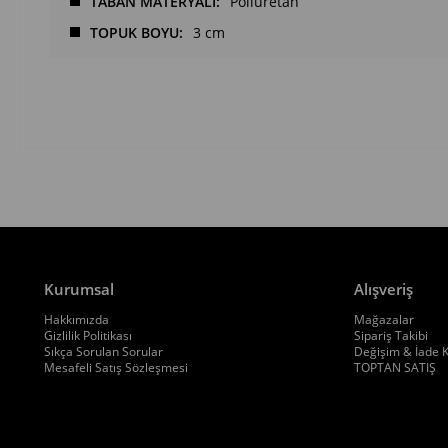
TABAN MATERYALİ
Poliüretan
TOPUK BOYU
3 cm
Kurumsal
Alışveriş
Hakkımızda
Mağazalar
Gizlilik Politikası
Sipariş Takibi
Sıkça Sorulan Sorular
Değişim & İade K
Mesafeli Satış Sözleşmesi
TOPTAN SATIŞ