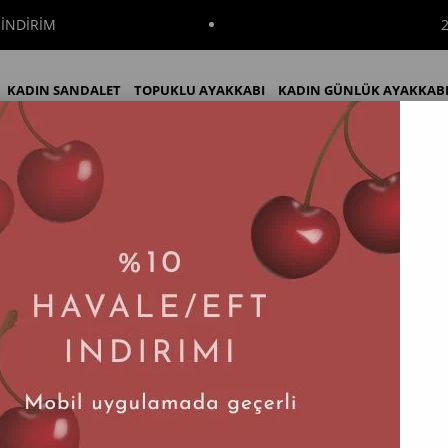
2000₺ VE
KADIN SANDALET
TOPUKLU AYAKKABI
KADIN GÜNLÜK AYAKKAB
i Deri Bantlı Kadın Terlik
KADIN BOT
KADIN ÇİZME
İNDİRİM
Bini Vizon Hakiki Deri Bantlı Kadın Terlik
Tahmini Teslim Süresi
:
2 İş Günü
$71.40
Renk Seçenekleri