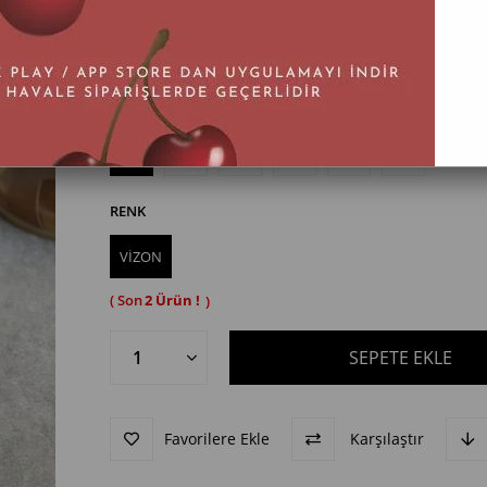
BEDEN
36
37
38
39
40
41
RENK
VİZON
2
Favorilere Ekle
Karşılaştır