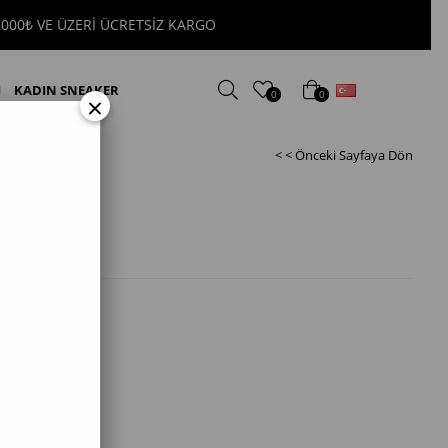
 ÜZERİ ÜCRETSİZ KARGO
Türkçe
I
KADIN SNEAKER
0
0
×
< < Önceki Sayfaya Dön