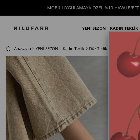
MOBİL UYGULAMAYA ÖZEL %10 HAVALE/EFT İNDİRİM
YENİ SEZON
KADIN TERLİK
Anasayfa
YENİ SEZON
Kadın Terlik
Düz Terlik
Bini Vizon Hakik