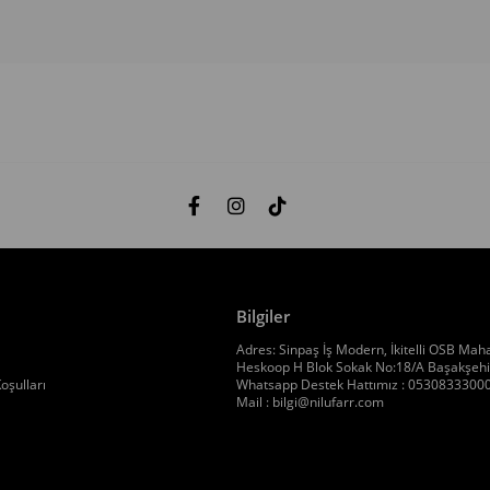
Bilgiler
Adres: Sinpaş İş Modern, İkitelli OSB Maha
Heskoop H Blok Sokak No:18/A Başakşehir
oşulları
Whatsapp Destek Hattımız : 0530833300
Mail :
bilgi@nilufarr.com