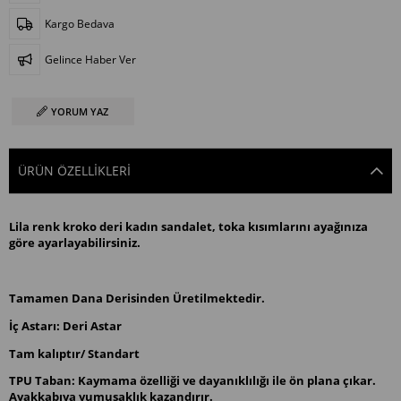
Kargo Bedava
Gelince Haber Ver
YORUM YAZ
ÜRÜN ÖZELLIKLERI
Lila renk kroko deri kadın sandalet, toka kısımlarını ayağınıza
göre ayarlayabilirsiniz.
Tamamen Dana Derisinden Üretilmektedir.
İç Astarı: Deri Astar
Tam kalıptır/ Standart
TPU Taban: Kaymama özelliği ve dayanıklılığı ile ön plana çıkar.
Ayakkabıya yumuşaklık kazandırır.