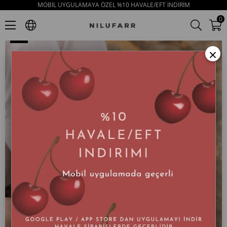
MOBİL UYGULAMAYA ÖZEL %10 HAVALE/EFT İNDİRİM
Bonnie Lila Kroko Deri Kadın Sandalet
0
×