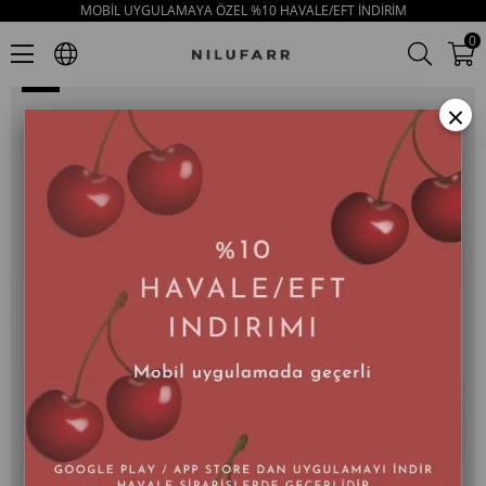
MOBİL UYGULAMAYA ÖZEL %10 HAVALE/EFT İNDİRİM
Britte Siyah Hakiki Deri Troklu Kadın Loafer
0
×