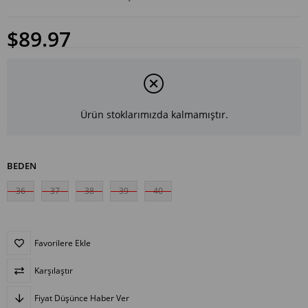
$89.97
Ürün stoklarımızda kalmamıştır.
BEDEN
36
37
38
39
40
Favorilere Ekle
Karşılaştır
Fiyat Düşünce Haber Ver