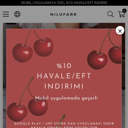
MOBİL UYGULAMAYA ÖZEL %10 HAVALE/EFT İNDİRİM
Cameron Siyah Süet Hakiki Deri Kadın Loafer
0
×