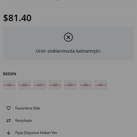
$81.40
Ürün stoklarımızda kalmamıştır.
BEDEN
35
36
37
38
39
40
41
Favorilere Ekle
Karşılaştır
Fiyat Düşünce Haber Ver