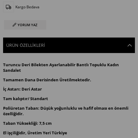
Kargo Bedava
YORUM YAZ
ÜRÜN ÖZELLIKLERI
Turuncu Deri Bilekten Ayarlanabilir Bantlı Topuklu Kadın
Sandalet
Tamamen Dana Derisinden Üretilmektedir.
İç Astarı: Deri Astar
Tam kalıptır/ Standart
Poliüretan Taban: Düşük yoğunluklu ve hafif olması en önemli
özelliğidir.
Taban Yüksekliği: 7,5 cm
El işçiliğidir, Üretim Yeri Türkiye