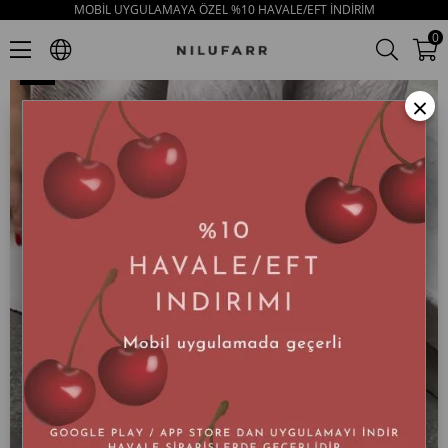
MOBİL UYGULAMAYA ÖZEL %10 HAVALE/EFT İNDİRİM
Cappy Turuncu Hakiki Deri Topuklu Kadın Sandalet
0
×