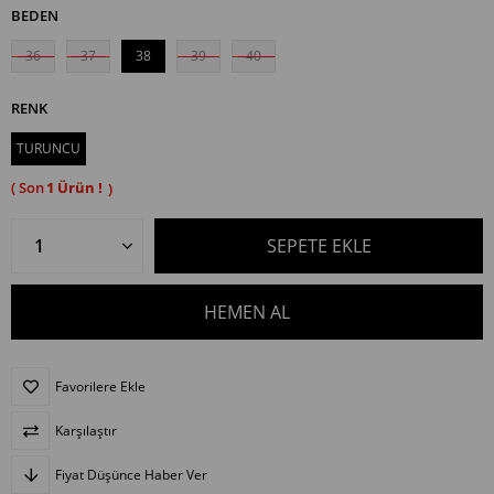
BEDEN
36
37
38
39
40
RENK
TURUNCU
1
Favorilere Ekle
Karşılaştır
Fiyat Düşünce Haber Ver