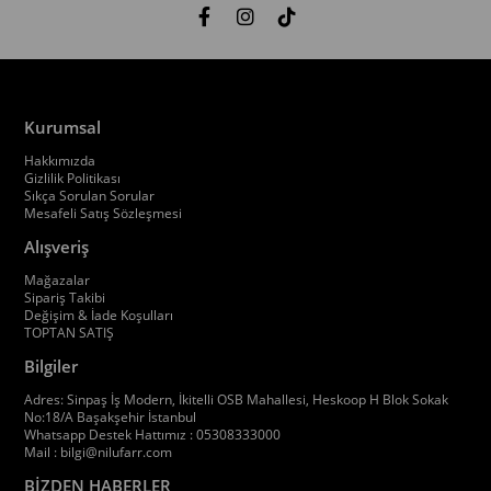
Kurumsal
Hakkımızda
Gizlilik Politikası
Sıkça Sorulan Sorular
Mesafeli Satış Sözleşmesi
Alışveriş
Mağazalar
Sipariş Takibi
Değişim & İade Koşulları
TOPTAN SATIŞ
Bilgiler
Adres: Sinpaş İş Modern, İkitelli OSB Mahallesi, Heskoop H Blok Sokak
No:18/A Başakşehir İstanbul
Whatsapp Destek Hattımız : 05308333000
Mail :
bilgi@nilufarr.com
BİZDEN HABERLER