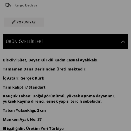
Kargo Bedava
YORUM YAZ
ÜRÜN ÖZELLIKLERI
Bisküvi Süet, Beyaz Kürklü Kadın Casual Ayakkabı.
Tamamen Dana Derisinden Üretilmektedir.
İç Astarı: Gerçek Kürk
Tam kalıptır/ Standart
Kauçuk Taban: Doğal görünümü, yüksek aşınma dayanımı,
yüksek kayma direnci, esnek yapısı tercih sebebidir.
Taban Yüksekliği: 2 cm
Manken Ayak No: 37
El işçiliğidir, Üretim Yeri Türkiye