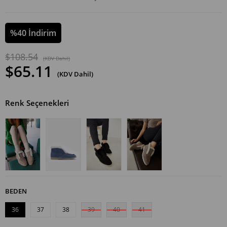
%
40
İndirim
$108.54
(KDV Dahil)
$65.11
(KDV Dahil)
Renk Seçenekleri
BEDEN
36
37
38
39
40
41