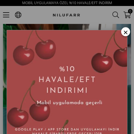
MOBİL UYGULAMAYA ÖZEL %10 HAVALE/EFT İNDİRİM
Damimi Bisküvi Süet Kürklü Kadın Ayakkabı
0
×