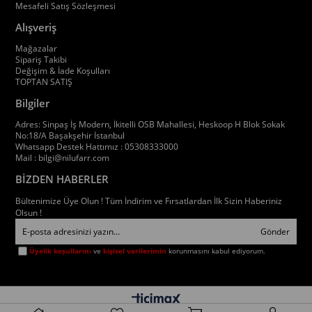
Mesafeli Satış Sözleşmesi
Alışveriş
Mağazalar
Sipariş Takibi
Değişim & İade Koşulları
TOPTAN SATIŞ
Bilgiler
Adres: Sinpaş İş Modern, İkitelli OSB Mahallesi, Heskoop H Blok Sokak
No:18/A Başakşehir İstanbul
Whatsapp Destek Hattımız : 05308333000
Mail :
bilgi@nilufarr.com
BİZDEN HABERLER
Bültenimize Üye Olun ! Tüm İndirim ve Fırsatlardan İlk Sizin Haberiniz
Olsun !
Gönder
Üyelik koşullarını
ve
kişisel verilerimin
korunmasını kabul ediyorum.