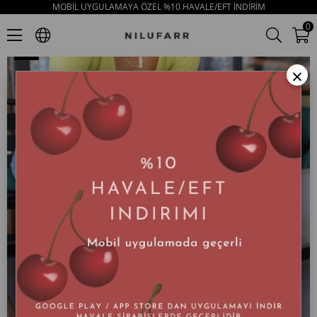
MOBİL UYGULAMAYA ÖZEL %10 HAVALE/EFT İNDİRİM
Denisa Avakado Hakiki Deri Kadın Terlik
0
×