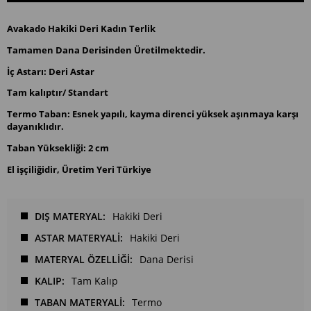
Avakado Hakiki Deri Kadın Terlik
Tamamen Dana Derisinden Üretilmektedir.
İç Astarı: Deri Astar
Tam kalıptır/ Standart
Termo Taban: Esnek yapılı, kayma direnci yüksek aşınmaya karşı
dayanıklıdır.
Taban Yüksekliği: 2 cm
El işçiliğidir, Üretim Yeri Türkiye
DIŞ MATERYAL
Hakiki Deri
ASTAR MATERYALİ
Hakiki Deri
MATERYAL ÖZELLİĞİ
Dana Derisi
KALIP
Tam Kalıp
TABAN MATERYALİ
Termo