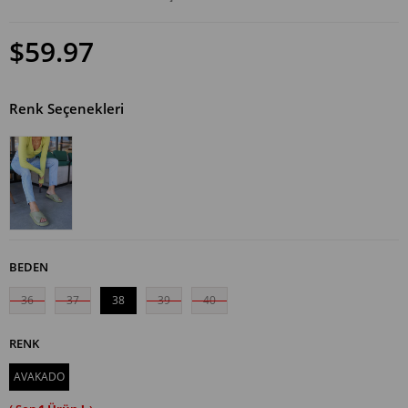
$59.97
Renk Seçenekleri
BEDEN
36
37
38
39
40
RENK
AVAKADO