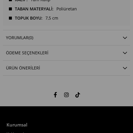
TABAN MATERYALİ
Poliüretan
TOPUK BOYU
7,5 cm
YORUMLAR
(0)
ÖDEME SEÇENEKLERI
ÜRÜN ÖNERILERI
Kurumsal