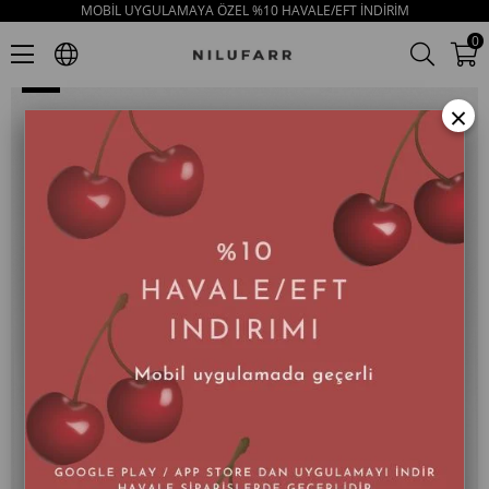
MOBİL UYGULAMAYA ÖZEL %10 HAVALE/EFT İNDİRİM
Disco Nude Hakiki Deri Troklu Topuklu Kadın Sandalet
0
×