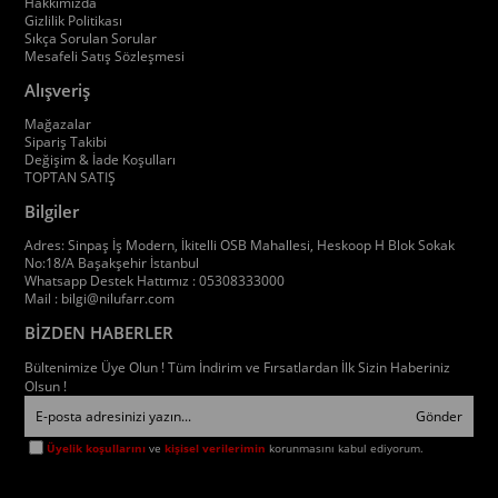
Hakkımızda
Gizlilik Politikası
Sıkça Sorulan Sorular
Mesafeli Satış Sözleşmesi
Alışveriş
Mağazalar
Sipariş Takibi
Değişim & İade Koşulları
TOPTAN SATIŞ
Bilgiler
Adres: Sinpaş İş Modern, İkitelli OSB Mahallesi, Heskoop H Blok Sokak
No:18/A Başakşehir İstanbul
Whatsapp Destek Hattımız : 05308333000
Mail :
bilgi@nilufarr.com
BİZDEN HABERLER
Bültenimize Üye Olun ! Tüm İndirim ve Fırsatlardan İlk Sizin Haberiniz
Olsun !
Gönder
Üyelik koşullarını
ve
kişisel verilerimin
korunmasını kabul ediyorum.