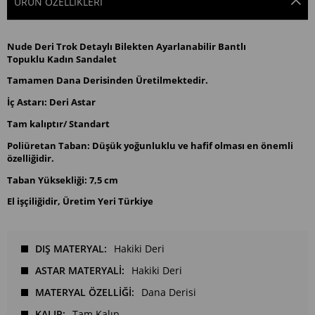
ÜRÜN ÖZELLIKLERI
Nude Deri Trok Detaylı Bilekten Ayarlanabilir Bantlı
Topuklu Kadın Sandalet
Tamamen Dana Derisinden Üretilmektedir.
İç Astarı: Deri Astar
Tam kalıptır/ Standart
Poliüretan Taban: Düşük yoğunluklu ve hafif olması en önemli
özelliğidir.
Taban Yüksekliği: 7,5 cm
El işçiliğidir, Üretim Yeri Türkiye
DIŞ MATERYAL
Hakiki Deri
ASTAR MATERYALİ
Hakiki Deri
MATERYAL ÖZELLİĞİ
Dana Derisi
KALIP
Tam Kalıp