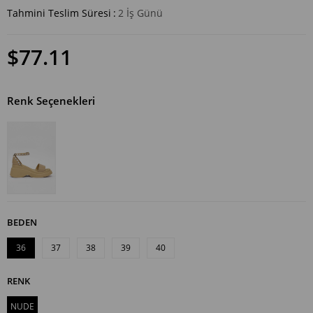
Tahmini Teslim Süresi
:
2 İş Günü
$77.11
Renk Seçenekleri
BEDEN
36
37
38
39
40
RENK
NUDE