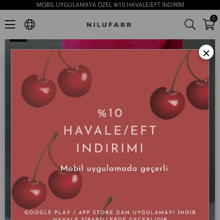
MOBİL UYGULAMAYA ÖZEL %10 HAVALE/EFT İNDİRİM
Elenor Lila Rugan Küt Burunlu Kadın Topuklu Ayakkabı
0
×