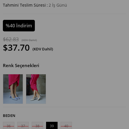
Tahmini Teslim Süresi
:
2 İş Günü
%
40
İndirim
$62.83
(KDV Dahil)
$37.70
(KDV Dahil)
Renk Seçenekleri
BEDEN
36
37
38
39
40