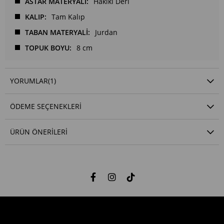
ASTAR MATERYALİ
Hakiki Deri
KALIP
Tam Kalıp
TABAN MATERYALİ
Jurdan
TOPUK BOYU
8 cm
YORUMLAR
(1)
ÖDEME SEÇENEKLERI
ÜRÜN ÖNERILERI