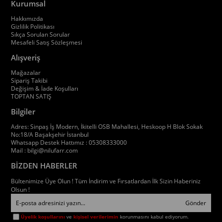
Kurumsal
Hakkımızda
Gizlilik Politikası
Sıkça Sorulan Sorular
Mesafeli Satış Sözleşmesi
Alışveriş
Mağazalar
Sipariş Takibi
Değişim & İade Koşulları
TOPTAN SATIŞ
Bilgiler
Adres: Sinpaş İş Modern, İkitelli OSB Mahallesi, Heskoop H Blok Sokak
No:18/A Başakşehir İstanbul
Whatsapp Destek Hattımız : 05308333000
Mail :
bilgi@nilufarr.com
BİZDEN HABERLER
Bültenimize Üye Olun ! Tüm İndirim ve Fırsatlardan İlk Sizin Haberiniz
Olsun !
Gönder
Üyelik koşullarını
ve
kişisel verilerimin
korunmasını kabul ediyorum.