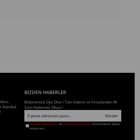
BİZDEN HABERLER
llesi,
Bültenimize Üye Olun ! Tüm İndirim ve Fırsatlardan İlk
 İstanbul
Sizin Haberiniz Olsun !
0
Gönder
Üyelik koşullarını
ve
kişisel verilerimin
korunmasını kabul
ediyorum.