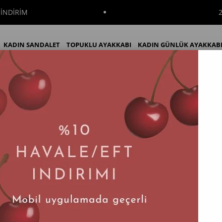
RİM
2000₺
KADIN SANDALET
TOPUKLU AYAKKABI
KADIN GÜNLÜK AYAKKAB
 Günlük Kadın Ayakkabı
KADIN BOT
KADIN ÇİZME
İNDİRİM
Elora Mint Batikli Triko Günlük Kadın A
Tahmini Teslim Süresi
:
2 İş Günü
$11.40
Ürün stokl