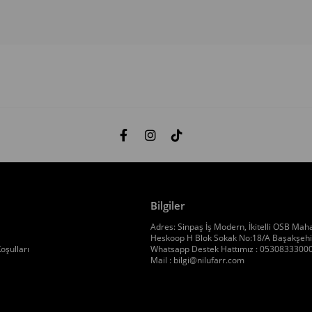
Bilgiler
Adres: Sinpaş İş Modern, İkitelli OSB Maha
Heskoop H Blok Sokak No:18/A Başakşehir
oşulları
Whatsapp Destek Hattımız : 0530833300
Mail :
bilgi@nilufarr.com