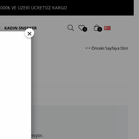
 VE ÜZERİ ÜCRETSİZ KARGO
Türkçe
I
KADIN SNEAKER
0
0
×
< < Önceki Sayfaya Dön
yakkabı
arımızda kalmamıştır.