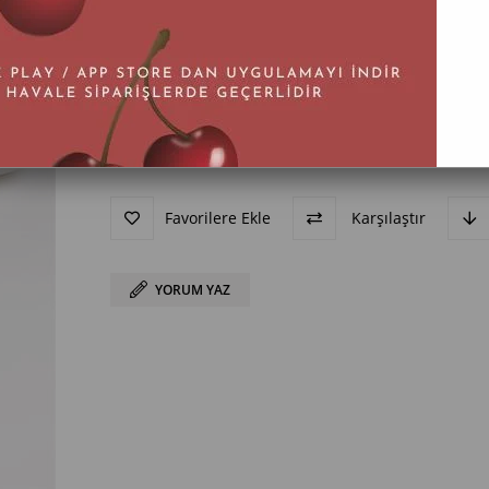
BEDEN
36
37
38
39
40
Favorilere Ekle
Karşılaştır
YORUM YAZ