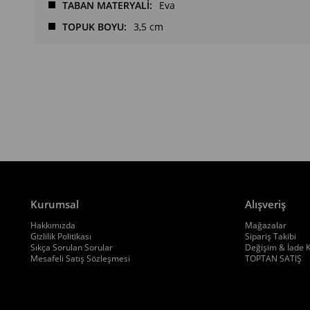
TABAN MATERYALİ
Eva
TOPUK BOYU
3,5 cm
Kurumsal
Alışveriş
Hakkımızda
Mağazalar
Gizlilik Politikası
Sipariş Takibi
Sıkça Sorulan Sorular
Değişim & İade K
Mesafeli Satış Sözleşmesi
TOPTAN SATIŞ