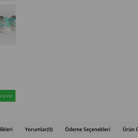
riş Ver
ikleri
Yorumlar
(0)
Ödeme Seçenekleri
Ürün Ö