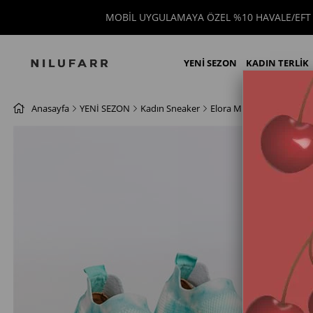
MOBİL UYGULAMAYA ÖZEL %10 HAVALE/EFT İNDİ
YENİ SEZON
KADIN TERLİK
Anasayfa
YENİ SEZON
Kadın Sneaker
Elora Mint Batikli Triko