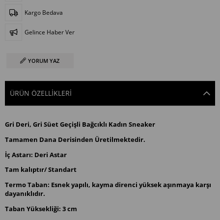
Kargo Bedava
Gelince Haber Ver
YORUM YAZ
ÜRÜN ÖZELLIKLERI
Gri Deri, Gri Süet Geçişli Bağcıklı Kadın Sneaker
Tamamen Dana Derisinden Üretilmektedir.
İç Astarı: Deri Astar
Tam kalıptır/ Standart
Termo Taban: Esnek yapılı, kayma direnci yüksek aşınmaya karşı
dayanıklıdır.
Taban Yüksekliği: 3 cm