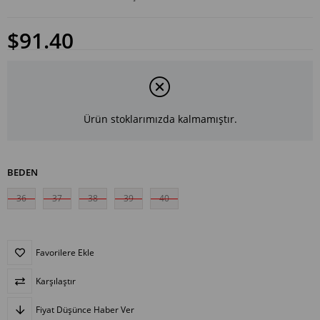
$91.40
Ürün stoklarımızda kalmamıştır.
BEDEN
36
37
38
39
40
Favorilere Ekle
Karşılaştır
Fiyat Düşünce Haber Ver