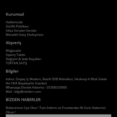
Kurumsal
Hakkımızda
Gizlilik Politikası
Sıkça Sorulan Sorular
Mesafeli Satış Sözleşmesi
Alışveriş
Mağazalar
Sipariş Takibi
Değişim & İade Koşulları
TOPTAN SATIŞ
Bilgiler
Adres: Sinpaş İş Modern, İkitelli OSB Mahallesi, Heskoop H Blok Sokak
No:18/A Başakşehir İstanbul
Whatsapp Destek Hattımız : 05308333000
Mail :
bilgi@nilufarr.com
BİZDEN HABERLER
Bültenimize Üye Olun ! Tüm İndirim ve Fırsatlardan İlk Sizin Haberiniz
Olsun !