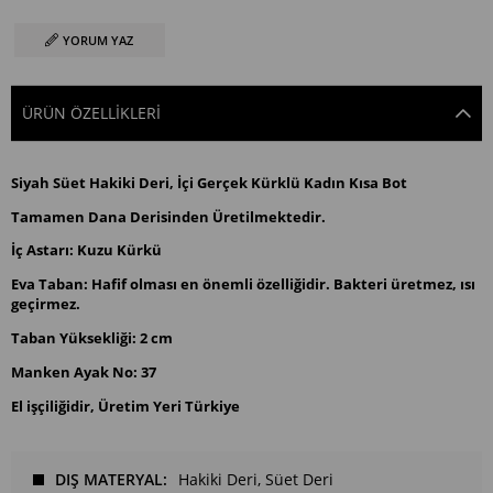
YORUM YAZ
ÜRÜN ÖZELLIKLERI
Siyah Süet Hakiki Deri, İçi Gerçek Kürklü Kadın Kısa Bot
Tamamen Dana Derisinden Üretilmektedir.
İç Astarı: Kuzu Kürkü
Eva Taban: Hafif olması en önemli özelliğidir. Bakteri üretmez, ısı
geçirmez.
Taban Yüksekliği: 2 cm
Manken Ayak No: 37
El işçiliğidir, Üretim Yeri Türkiye
DIŞ MATERYAL
Hakiki Deri
Süet Deri