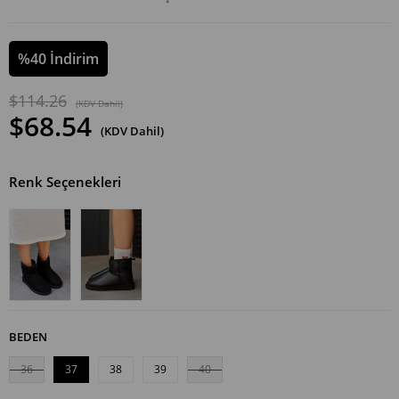
%
40
İndirim
$114.26
(KDV Dahil)
$68.54
(KDV Dahil)
Renk Seçenekleri
BEDEN
36
37
38
39
40