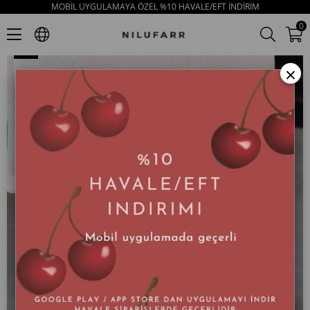
MOBİL UYGULAMAYA ÖZEL %10 HAVALE/EFT İNDİRİM
Hugo Siyah Süet Gerçek Kürklü Kadın Bot
0
×