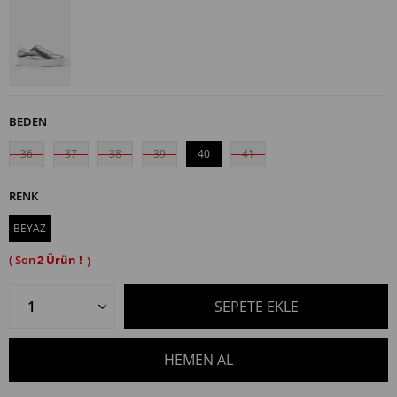
BEDEN
36
37
38
39
40
41
RENK
BEYAZ
2