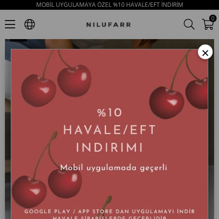
MOBİL UYGULAMAYA ÖZEL %10 HAVALE/EFT İNDİRİM
Julia Beyaz Hakiki Deri Kadın Sneaker
0
×