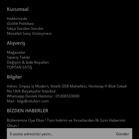
Kurumsal
Hakkımızda
Gizlilik Politikası
Sıkça Sorulan Sorular
Mesafeli Satış Sözleşmesi
Alışveriş
Mağazalar
Sipariş Takibi
Değişim & İade Koşulları
TOPTAN SATIŞ
Bilgiler
Adres: Sinpaş İş Modern, İkitelli OSB Mahallesi, Heskoop H Blok Sokak
No:18/A Başakşehir İstanbul
Whatsapp Destek Hattımız : 05308333000
Mail :
bilgi@nilufarr.com
BİZDEN HABERLER
Bültenimize Üye Olun ! Tüm İndirim ve Fırsatlardan İlk Sizin Haberiniz
Olsun !
Gönder