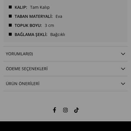
KALIP
Tam Kalıp
TABAN MATERYALİ
Eva
TOPUK BOYU
3 cm
BAĞLAMA ŞEKLİ
Bağcıklı
YORUMLAR
(0)
ÖDEME SEÇENEKLERI
ÜRÜN ÖNERILERI