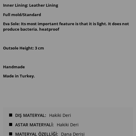
Inner Lining: Leather Lining
Full mold/Standard
Eva Sole: Its most important feature is that it is light. It does not 
produce bacteria. heatproof
Outsole Height: 3 cm
Handmade
Made in Turkey.
DIŞ MATERYAL
Hakiki Deri
ASTAR MATERYALİ
Hakiki Deri
MATERYAL ÖZELLİĞİ
Dana Derisi