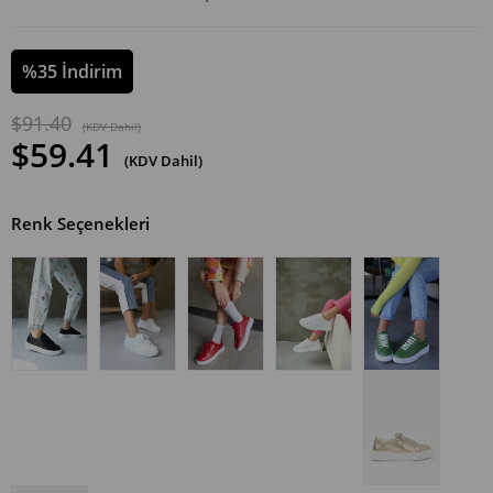
%
35
İndirim
$91.40
(KDV Dahil)
$59.41
(KDV Dahil)
Renk Seçenekleri