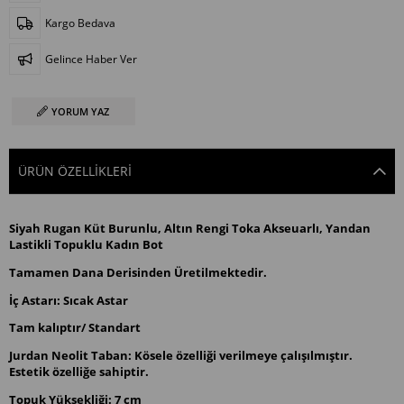
Kargo Bedava
Gelince Haber Ver
YORUM YAZ
ÜRÜN ÖZELLIKLERI
Siyah Rugan Küt Burunlu, Altın Rengi Toka Akseuarlı, Yandan
Lastikli Topuklu Kadın Bot
Tamamen Dana Derisinden Üretilmektedir.
İç Astarı: Sıcak Astar
Tam kalıptır/ Standart
Jurdan Neolit Taban: Kösele özelliği verilmeye çalışılmıştır.
Estetik özelliğe sahiptir.
Topuk Yüksekliği: 7 cm