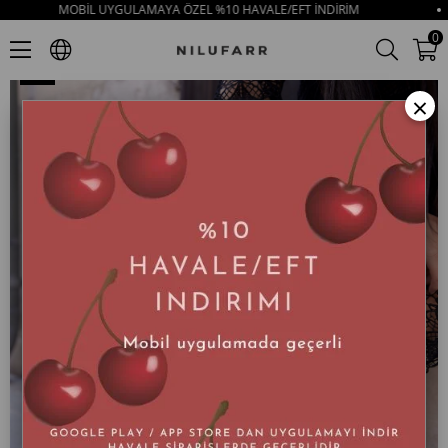
MOBİL UYGULAMAYA ÖZEL %10 HAVALE/EFT İNDİRİM
Kapicino Siyah Rugan Deri Kadın Topuklu Bot
0
×