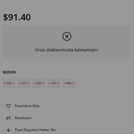
$91.40
Ürün stoklarımızda kalmamıştır.
BEDEN
36
37
38
39
40
Favorilere Ekle
Karşılaştır
Fiyat Düşünce Haber Ver