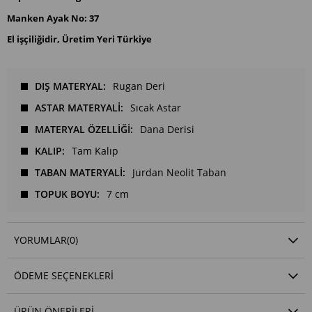
Manken Ayak No: 37
El işçiliğidir, Üretim Yeri Türkiye
DIŞ MATERYAL
Rugan Deri
ASTAR MATERYALİ
Sıcak Astar
MATERYAL ÖZELLİĞİ
Dana Derisi
KALIP
Tam Kalıp
TABAN MATERYALİ
Jurdan Neolit Taban
TOPUK BOYU
7 cm
YORUMLAR
(0)
ÖDEME SEÇENEKLERI
ÜRÜN ÖNERILERI