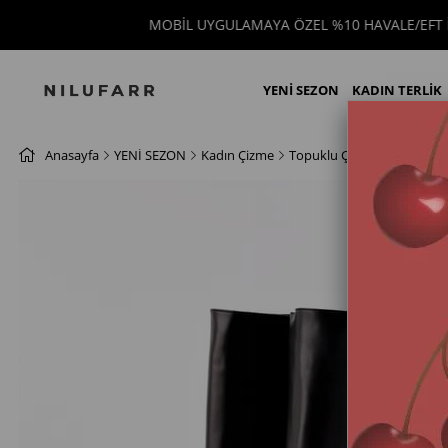
MOBİL UYGULAMAYA ÖZEL %10 HAVALE/EFT İNDİRİM
YENİ SEZON
KADIN TERLİK
Anasayfa
YENİ SEZON
Kadın Çizme
Topuklu Çizme
Kassandra