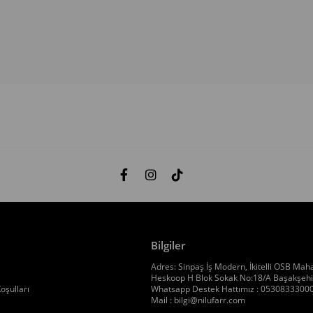
Bilgiler
Adres: Sinpaş İş Modern, İkitelli OSB Maha
Heskoop H Blok Sokak No:18/A Başakşehir
oşulları
Whatsapp Destek Hattımız : 0530833300
Mail :
bilgi@nilufarr.com