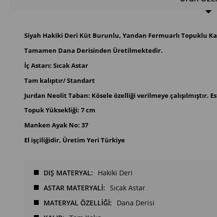
Siyah Hakiki Deri Küt Burunlu, Yandan Fermuarlı Topuklu K
Tamamen Dana Derisinden Üretilmektedir.
İç Astarı: Sıcak Astar
Tam kalıptır/ Standart
Jurdan Neolit Taban: Kösele özelliği verilmeye çalışılmıştır. Est
Topuk Yüksekliği: 7 cm
Manken Ayak No: 37
El işçiliğidir, Üretim Yeri Türkiye
DIŞ MATERYAL
Hakiki Deri
ASTAR MATERYALİ
Sıcak Astar
MATERYAL ÖZELLİĞİ
Dana Derisi