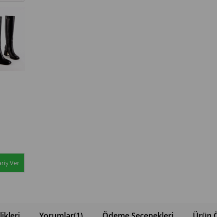
riş Ver
ikleri
Yorumlar
(1)
Ödeme Seçenekleri
Ürün Ö