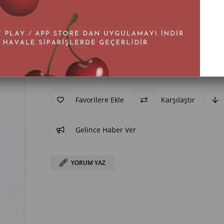
BEDEN
36
37
38
39
40
Favorilere Ekle
Karşılaştır
Gelince Haber Ver
YORUM YAZ