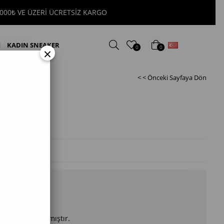
ZERİ ÜCRETSİZ KARGO
Türkçe
I
KADIN SNEAKER
0
0
×
< < Önceki Sayfaya Dön
zme
arımızda kalmamıştır.