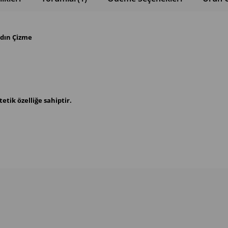
adın Çizme
etik özelliğe sahiptir.