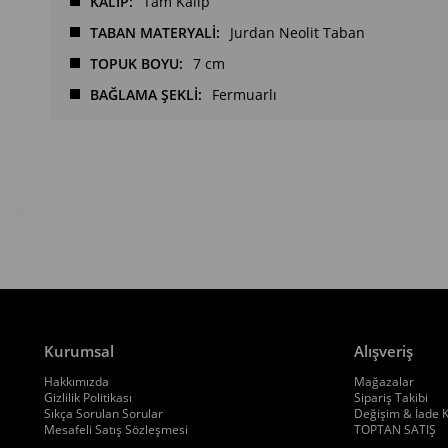
KALIP
Tam Kalıp
TABAN MATERYALİ
Jurdan Neolit Taban
TOPUK BOYU
7 cm
BAĞLAMA ŞEKLİ
Fermuarlı
Kurumsal
Alışveriş
Hakkımızda
Mağazalar
Gizlilik Politikası
Sipariş Takibi
Sıkça Sorulan Sorular
Değişim & İade K
Mesafeli Satış Sözleşmesi
TOPTAN SATIŞ