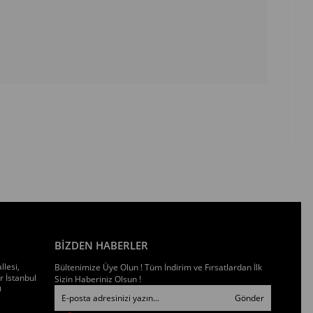
BİZDEN HABERLER
llesi,
Bültenimize Üye Olun ! Tüm İndirim ve Fırsatlardan İlk
 İstanbul
Sizin Haberiniz Olsun !
0
Gönder