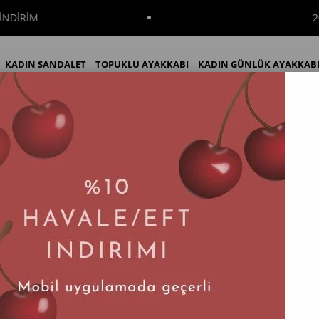
2000₺ VE Ü
KADIN SANDALET
TOPUKLU AYAKKABI
KADIN GÜNLÜK AYAKKAB
 Siyah Hakiki Deri Topuklu Çizme
KADIN BOT
KADIN ÇİZME
İNDİRİM
Kassandra Siyah Hakiki Deri Topuklu Çi
Tahmini Teslim Süresi
:
2 İş Günü
$114.26
Ürün stokl