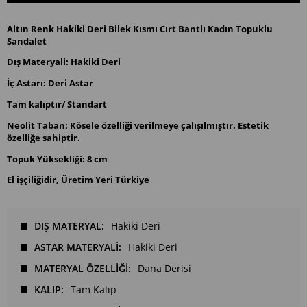
Altın Renk Hakiki Deri Bilek Kısmı Cırt Bantlı Kadın Topuklu
Sandalet
Dış Materyali: Hakiki Deri
İç Astarı: Deri Astar
Tam kalıptır/ Standart
Neolit Taban: Kösele özelliği verilmeye çalışılmıştır. Estetik
özelliğe sahiptir.
Topuk Yüksekliği: 8 cm
El işçiliğidir, Üretim Yeri Türkiye
DIŞ MATERYAL
Hakiki Deri
ASTAR MATERYALİ
Hakiki Deri
MATERYAL ÖZELLİĞİ
Dana Derisi
KALIP
Tam Kalıp