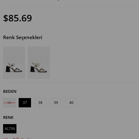
$85.69
Renk Seçenekleri
BEDEN
36
37
38
39
40
RENK
ALTIN