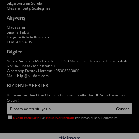
Sıkça Sorulan Sorular
Mesafeli Satış Sözleşmesi
Alışveriş
Mağazalar
Sipariş Takibi
Değişim & İade Koşulları
TOPTAN SATIŞ
Bilgiler
Adres: Sinpaş İş Modern, İkitelli OSB Mahallesi, Heskoop H Blok Sokak
No:18/A Başakşehir İstanbul
Whatsapp Destek Hattımız : 05308333000
Mail :
bilgi@nilufarr.com
BİZDEN HABERLER
Bültenimize Üye Olun ! Tüm İndirim ve Fırsatlardan İlk Sizin Haberiniz
Olsun !
Gönder
Üyelik koşullarını
ve
kişisel verilerimin
korunmasını kabul ediyorum.