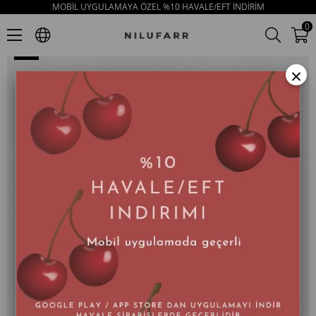
MOBİL UYGULAMAYA ÖZEL %10 HAVALE/EFT İNDİRİM
Kerry Altın Hakiki Deri Bantlı Topuklu Sandalet
0
×