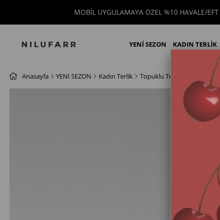
MOBİL UYGULAMAYA ÖZEL %10 HAVALE/EFT 
YENİ SEZON
KADIN TERLİK
Anasayfa
YENİ SEZON
Kadın Terlik
Topuklu Terlik
Lace Beyaz