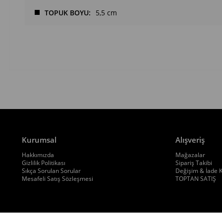
TOPUK BOYU
5,5 cm
Kurumsal
Alışveriş
Hakkımızda
Mağazalar
Gizlilik Politikası
Sipariş Takibi
Sıkça Sorulan Sorular
Değişim & İade K
Mesafeli Satış Sözleşmesi
TOPTAN SATIŞ