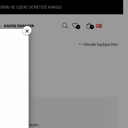
2000₺ VE ÜZERİ ÜCRETSİZ KARGO
Türkçe
I
KADIN SNEAKER
0
0
×
< < Önceki Sayfaya Dön
n Terlik
arımızda kalmamıştır.