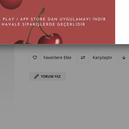
BEDEN
36
37
38
39
40
Favorilere Ekle
Karşılaştır
YORUM YAZ