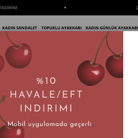
İNDİRİM
KADIN SANDALET
TOPUKLU AYAKKABI
KADIN GÜNLÜK AYAKKAB
 Hakiki Deri Dolgu Topuk Kadın Terlik
KADIN BOT
KADIN ÇİZME
İNDİRİM
Lace Beyaz Hakiki Deri Dolgu Topuk Kadı
Tahmini Teslim Süresi
:
2 İş Günü
$20.54
Ürün stokl