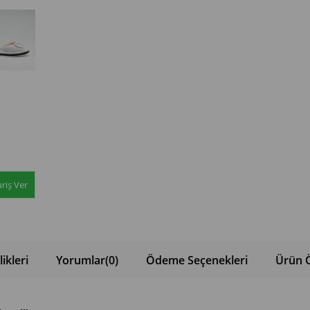
riş Ver
ikleri
Yorumlar
(0)
Ödeme Seçenekleri
Ürün Ö