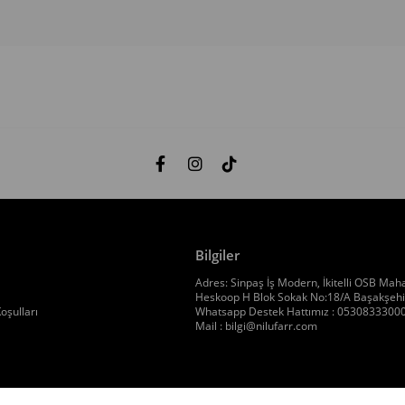
Bilgiler
Adres: Sinpaş İş Modern, İkitelli OSB Maha
Heskoop H Blok Sokak No:18/A Başakşehir
oşulları
Whatsapp Destek Hattımız : 0530833300
Mail :
bilgi@nilufarr.com