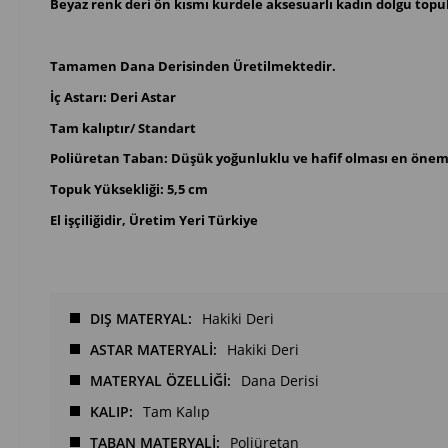
Beyaz renk deri ön kısmı kurdele aksesuarlı kadın dolgu topuk
Tamamen Dana Derisinden Üretilmektedir.
İç Astarı: Deri Astar
Tam kalıptır/ Standart
Poliüretan Taban: Düşük yoğunluklu ve hafif olması en önemli
Topuk Yüksekliği: 5,5 cm
El işçiliğidir, Üretim Yeri Türkiye
DIŞ MATERYAL
Hakiki Deri
ASTAR MATERYALİ
Hakiki Deri
MATERYAL ÖZELLİĞİ
Dana Derisi
KALIP
Tam Kalıp
TABAN MATERYALİ
Poliüretan