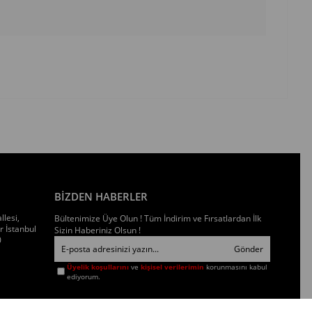
BİZDEN HABERLER
llesi,
Bültenimize Üye Olun ! Tüm İndirim ve Fırsatlardan İlk
 İstanbul
Sizin Haberiniz Olsun !
0
Gönder
Üyelik koşullarını
ve
kişisel verilerimin
korunmasını kabul
ediyorum.