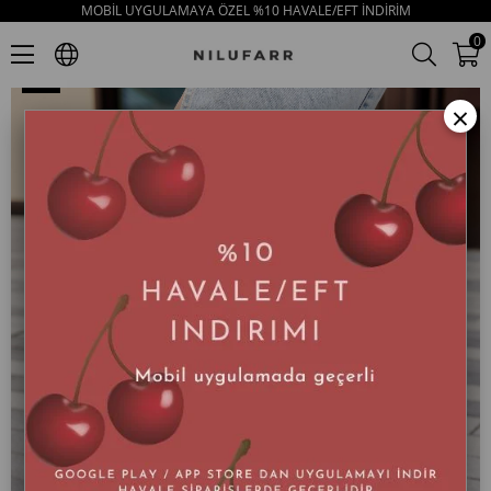
MOBİL UYGULAMAYA ÖZEL %10 HAVALE/EFT İNDİRİM
Lady Siyah Hakiki Deri Topuklu Kovboy Bot
0
×