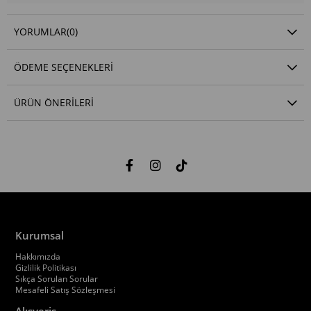
YORUMLAR
(0)
ÖDEME SEÇENEKLERI
ÜRÜN ÖNERILERI
Kurumsal
Hakkımızda
Gizlilik Politikası
Sıkça Sorulan Sorular
Mesafeli Satış Sözleşmesi
Alışveriş