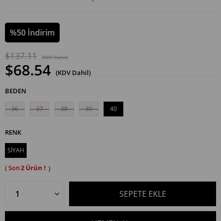
%
50
İndirim
$137.11
(KDV Dahil)
$68.54
(KDV Dahil)
BEDEN
36
37
38
39
40
RENK
SİYAH
2