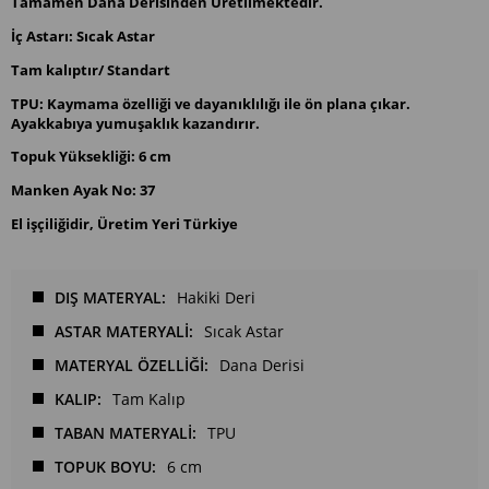
Tamamen Dana Derisinden Üretilmektedir.
İç Astarı: Sıcak Astar
Tam kalıptır/ Standart
TPU:
Kaymama özelliği ve dayanıklılığı ile ön plana çıkar.
Ayakkabıya yumuşaklık kazandırır.
Topuk Yüksekliği: 6 cm
Manken Ayak No: 37
El işçiliğidir, Üretim Yeri Türkiye
DIŞ MATERYAL
Hakiki Deri
ASTAR MATERYALİ
Sıcak Astar
MATERYAL ÖZELLİĞİ
Dana Derisi
KALIP
Tam Kalıp
TABAN MATERYALİ
TPU
TOPUK BOYU
6 cm