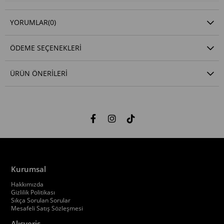
YORUMLAR
(0)
ÖDEME SEÇENEKLERI
ÜRÜN ÖNERILERI
Kurumsal
Hakkımızda
Gizlilik Politikası
Sıkça Sorulan Sorular
Mesafeli Satış Sözleşmesi
Alışveriş