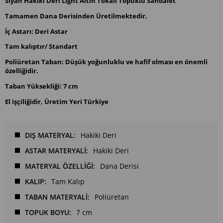
Siyah Hakiki Deri Light Altın Tokalı Topuklu Sandalet
Tamamen Dana Derisinden Üretilmektedir.
İç Astarı: Deri Astar
Tam kalıptır/ Standart
Poliüretan Taban: Düşük yoğunluklu ve hafif olması en önemli
özelliğidir.
Taban Yüksekliği: 7 cm
El işçiliğidir, Üretim Yeri T
ürkiye
DIŞ MATERYAL
Hakiki Deri
ASTAR MATERYALİ
Hakiki Deri
MATERYAL ÖZELLİĞİ
Dana Derisi
KALIP
Tam Kalıp
TABAN MATERYALİ
Poliüretan
TOPUK BOYU
7 cm