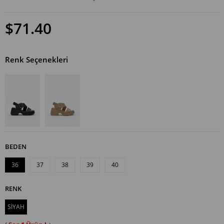
$71.40
Renk Seçenekleri
BEDEN
36
37
38
39
40
RENK
SİYAH