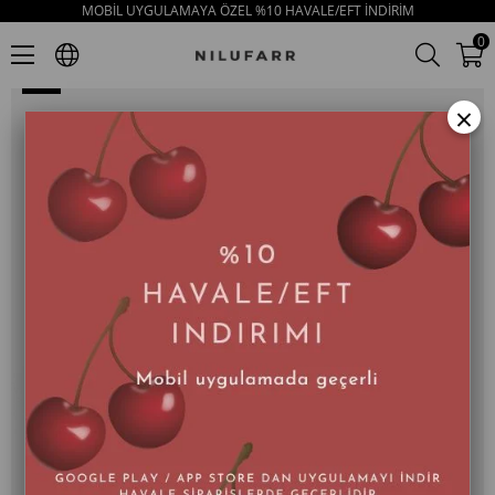
MOBİL UYGULAMAYA ÖZEL %10 HAVALE/EFT İNDİRİM
Leonie Siyah Hakiki Deri Topuklu Sandalet
0
×