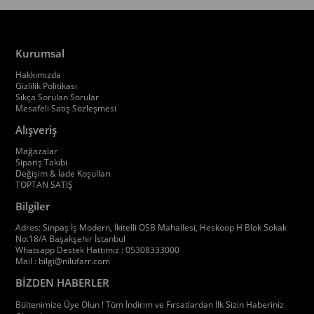
Kurumsal
Hakkımızda
Gizlilik Politikası
Sıkça Sorulan Sorular
Mesafeli Satış Sözleşmesi
Alışveriş
Mağazalar
Sipariş Takibi
Değişim & İade Koşulları
TOPTAN SATIŞ
Bilgiler
Adres: Sinpaş İş Modern, İkitelli OSB Mahallesi, Heskoop H Blok Sokak
No:18/A Başakşehir İstanbul
Whatsapp Destek Hattımız : 05308333000
Mail :
bilgi@nilufarr.com
BİZDEN HABERLER
Bültenimize Üye Olun ! Tüm İndirim ve Fırsatlardan İlk Sizin Haberiniz