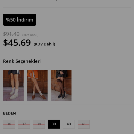
%
50
İndirim
$91.40
(KDV Dahil)
$45.69
(KDV Dahil)
Renk Seçenekleri
BEDEN
36
37
38
39
40
41