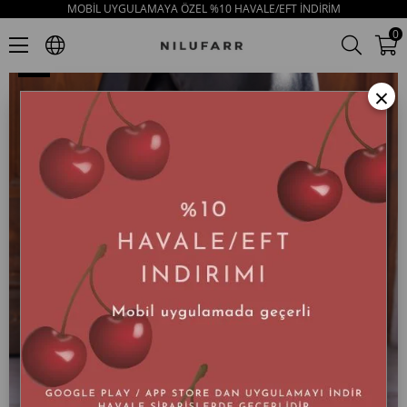
MOBİL UYGULAMAYA ÖZEL %10 HAVALE/EFT İNDİRİM
Lior Bej Floter Hakiki Deri Kadın Loafer
0
×