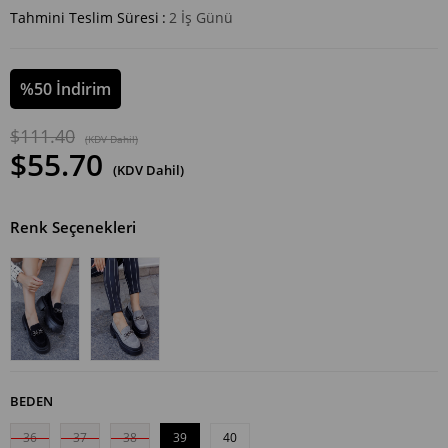
Tahmini Teslim Süresi
:
2 İş Günü
%
50
İndirim
$111.40
(KDV Dahil)
$55.70
(KDV Dahil)
Renk Seçenekleri
BEDEN
36
37
38
39
40