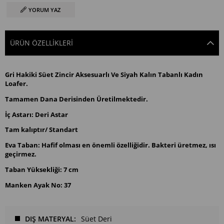
YORUM YAZ
ÜRÜN ÖZELLIKLERI
Gri Hakiki Süet Zincir Aksesuarlı Ve Siyah Kalın Tabanlı Kadın
Loafer.
Tamamen Dana Derisinden Üretilmektedir.
İç Astarı: Deri Astar
Tam kalıptır/ Standart
Eva Taban: Hafif olması en önemli özelliğidir. Bakteri üretmez, ısı
geçirmez.
Taban Yüksekliği: 7 cm
Manken Ayak No: 37
DIŞ MATERYAL
Süet Deri