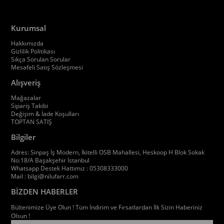
Kurumsal
Hakkımızda
Gizlilik Politikası
Sıkça Sorulan Sorular
Mesafeli Satış Sözleşmesi
Alışveriş
Mağazalar
Sipariş Takibi
Değişim & İade Koşulları
TOPTAN SATIŞ
Bilgiler
Adres: Sinpaş İş Modern, İkitelli OSB Mahallesi, Heskoop H Blok Sokak
No:18/A Başakşehir İstanbul
Whatsapp Destek Hattımız : 05308333000
Mail :
bilgi@nilufarr.com
BİZDEN HABERLER
Bültenimize Üye Olun ! Tüm İndirim ve Fırsatlardan İlk Sizin Haberiniz
Olsun !