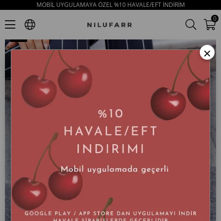
MOBİL UYGULAMAYA ÖZEL %10 HAVALE/EFT İNDİRİM
Margarita Gri Hakiki Süet Kalın Tabanlı Kadın Loafer
0
×