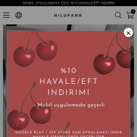
MOBİL UYGULAMAYA ÖZEL %10 HAVALE/EFT İNDİRİM
Marita Bej Süet Hakiki Deri Topuklu Ayakkabı
0
×