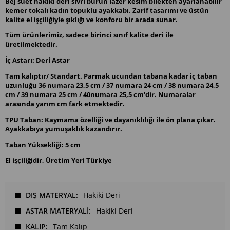
Bej süet hakiki deri sivri burun lazer kesim bilekten ayarlanabilir
kemer tokalı kadın topuklu ayakkabı. Zarif tasarımı ve üstün
kalite el işçiliğiyle şıklığı ve konforu bir arada sunar.
Tüm ürünlerimiz, sadece birinci sınıf kalite deri ile
üretilmektedir.
İç Astarı: Deri Astar
Tam kalıptır/ Standart. Parmak ucundan tabana kadar iç taban
uzunluğu 36 numara 23,5 cm / 37 numara 24 cm / 38 numara 24,5
cm / 39 numara 25 cm / 40numara 25,5 cm'dir. Numaralar
arasında yarım cm fark etmektedir.
TPU Taban: Kaymama özelliği ve dayanıklılığı ile ön plana çıkar.
Ayakkabıya yumuşaklık kazandırır.
Taban Yüksekliği: 5 cm
El işçiliğidir, Üretim Yeri Türkiye
DIŞ MATERYAL
Hakiki Deri
ASTAR MATERYALİ
Hakiki Deri
KALIP
Tam Kalıp