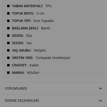
TABAN MATERYALİ
TPU
TOPUK BOYU
5 cm
TOPUK TİPİ
İnce Topuklu
BAĞLAMA ŞEKLİ
Bantlı
DESEN
Düz
SEZON
Yaz
YAŞ GRUBU
Yetişkin
ÜRETİM YERİ
Türkiyede Üretilmiştir
CİNSİYET
Kadın
MARKA
Nilufarr
YORUMLAR
(0)
ÖDEME SEÇENEKLERI