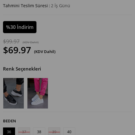
Tahmini Teslim Süresi
:
2 İş Günü
%
30
İndirim
$99.97
(KDV Dahil)
$69.97
(KDV Dahil)
Renk Seçenekleri
BEDEN
36
37
38
39
40