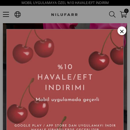
MOBİL UYGULAMAYA ÖZEL %10 HAVALE/EFT İNDİRİM
Mila Beyaz Hakiki Deri Zebra Detaylı Cırt Bantlı Kadın Sneaker
0
×