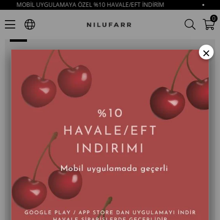
MOBİL UYGULAMAYA ÖZEL %10 HAVALE/EFT İNDİRİM
Minu Siyah Hakiki Deri Kadın Loafer
0
×