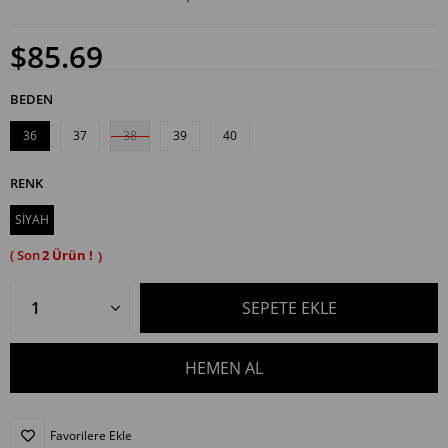
$85.69
BEDEN
36
37
38
39
40
RENK
SİYAH
2
Favorilere Ekle