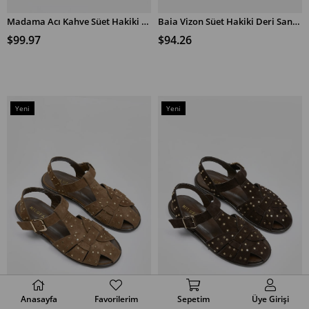
Madama Acı Kahve Süet Hakiki Deri Sandalet
Baia Vizon Süet Hakiki Deri Sandalet
SEPETE EKLE
SEPETE EKLE
$99.97
$94.26
Yeni
Yeni
Ürün
Ürün
Anasayfa
Favorilerim
Sepetim
Üye Girişi