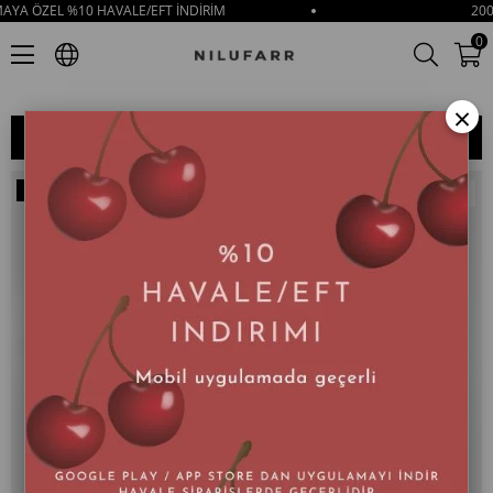
RİM
2000₺ VE ÜZERİ ÜCRETSİZ KARGO
Nilufarr
0
Nilufarr
×
SIRALAMA
FILTRELEME
Kargo
Kargo
Yeni
Yeni
Bedava
Bedava
Ürün
Ürün