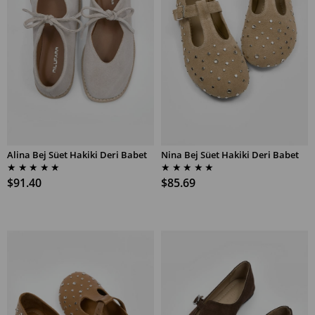
Alina Bej Süet Hakiki Deri Babet
Nina Bej Süet Hakiki Deri Babet
SEPETE EKLE
SEPETE EKLE
★
★
★
★
★
★
★
★
★
★
$91.40
$85.69