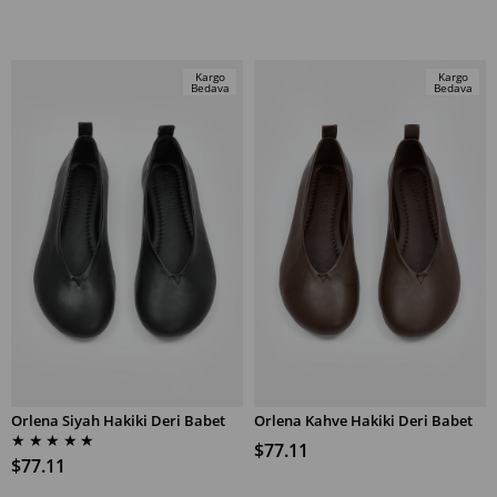
Kargo
Kargo
Bedava
Bedava
Orlena Siyah Hakiki Deri Babet
Orlena Kahve Hakiki Deri Babet
SEPETE EKLE
SEPETE EKLE
★
★
★
★
★
$77.11
$77.11