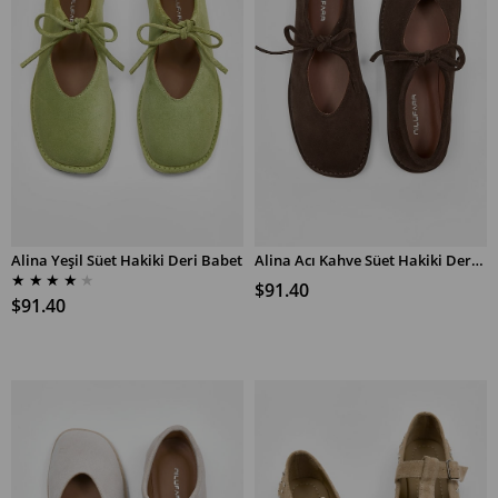
Alina Yeşil Süet Hakiki Deri Babet
Alina Acı Kahve Süet Hakiki Deri Babet
SEPETE EKLE
SEPETE EKLE
★
★
★
★
★
$91.40
$91.40