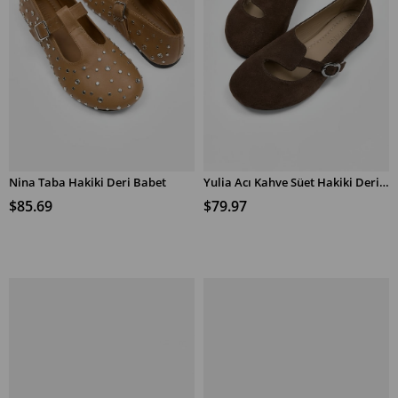
Nina Taba Hakiki Deri Babet
Yulia Acı Kahve Süet Hakiki Deri Babet
SEPETE EKLE
SEPETE EKLE
$85.69
$79.97