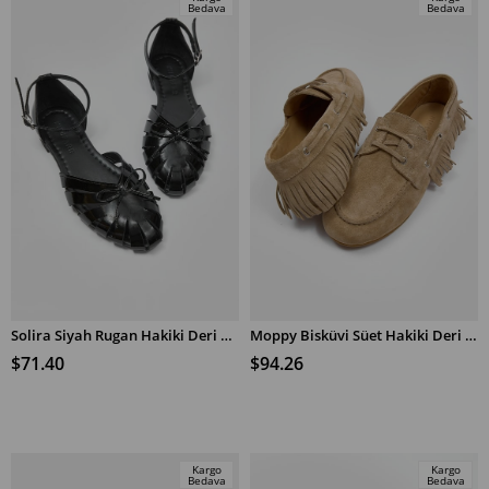
Bedava
Bedava
Solira Siyah Rugan Hakiki Deri Babet
Moppy Bisküvi Süet Hakiki Deri Kadın Loafer Ayakkabı
SEPETE EKLE
SEPETE EKLE
$71.40
$94.26
Kargo
Kargo
Bedava
Bedava