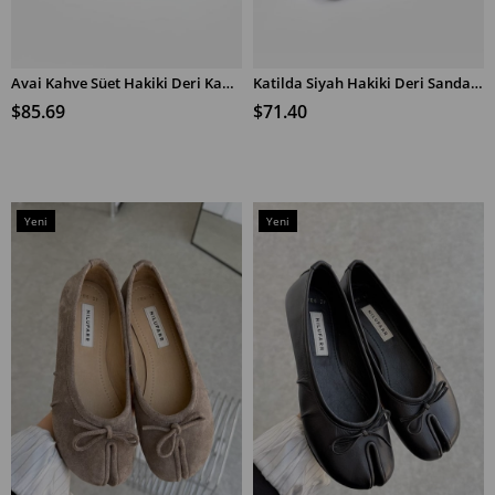
Avai Kahve Süet Hakiki Deri Kadın Loafer Ayakkabı
Katilda Siyah Hakiki Deri Sandalet
SEPETE EKLE
SEPETE EKLE
$85.69
$71.40
Yeni
Yeni
Ürün
Ürün