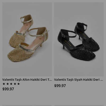
Valentis Taşlı Altın Hakiki Deri Topuklu Sandalet
Valentis Taşlı Siyah Hakiki Deri Topuklu Sandalet
SEPETE EKLE
SEPETE EKLE
★
★
★
★
★
$99.97
$99.97