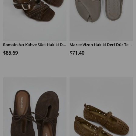
Romain Acı Kahve Süet Hakiki Deri Topuklu Terlik
Maree Vizon Hakiki Deri Düz Terlik
SEPETE EKLE
SEPETE EKLE
$85.69
$71.40