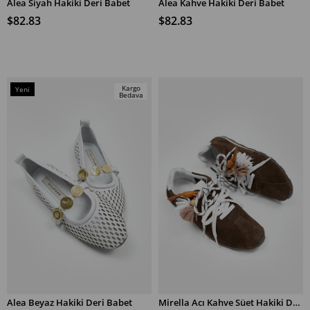
Alea Siyah Hakiki Deri Babet
Alea Kahve Hakiki Deri Babet
SEPETE EKLE
SEPETE EKLE
$82.83
$82.83
Kargo
Yeni
Bedava
Ürün
Alea Beyaz Hakiki Deri Babet
Mirella Acı Kahve Süet Hakiki Deri Kadın Sneaker
SEPETE EKLE
SEPETE EKLE