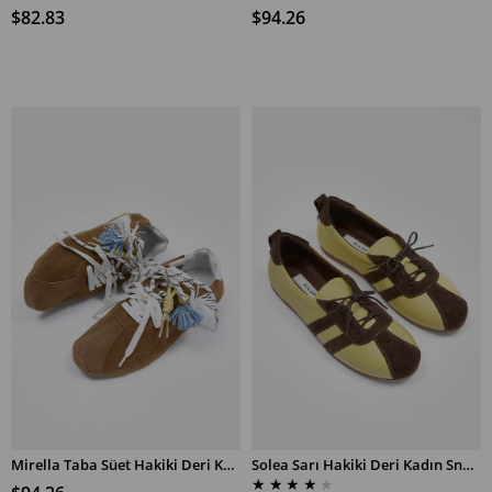
$82.83
$94.26
Mirella Taba Süet Hakiki Deri Kadın Sneaker
Solea Sarı Hakiki Deri Kadın Sneaker
SEPETE EKLE
SEPETE EKLE
★
★
★
★
★