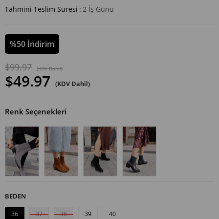
Tahmini Teslim Süresi
:
2 İş Günü
%
50
İndirim
$99.97
(KDV Dahil)
$49.97
(KDV Dahil)
Renk Seçenekleri
BEDEN
36
37
38
39
40