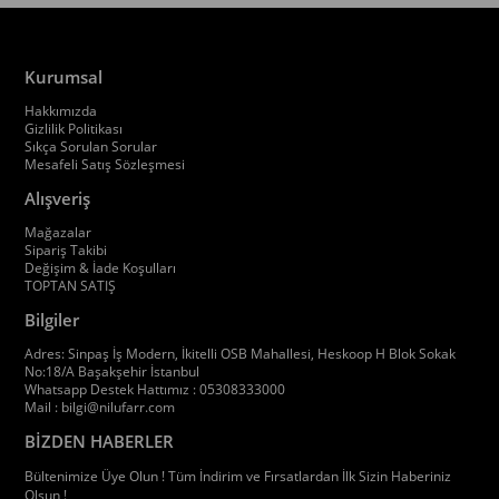
Kurumsal
Hakkımızda
Gizlilik Politikası
Sıkça Sorulan Sorular
Mesafeli Satış Sözleşmesi
Alışveriş
Mağazalar
Sipariş Takibi
Değişim & İade Koşulları
TOPTAN SATIŞ
Bilgiler
Adres: Sinpaş İş Modern, İkitelli OSB Mahallesi, Heskoop H Blok Sokak
No:18/A Başakşehir İstanbul
Whatsapp Destek Hattımız : 05308333000
Mail :
bilgi@nilufarr.com
BİZDEN HABERLER
Bültenimize Üye Olun ! Tüm İndirim ve Fırsatlardan İlk Sizin Haberiniz
Olsun !