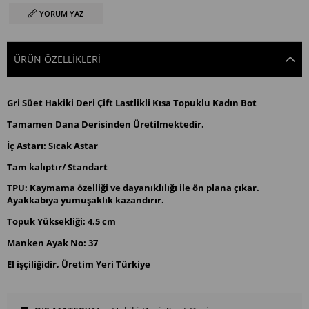
YORUM YAZ
ÜRÜN ÖZELLIKLERI
Gri Süet Hakiki Deri Çift Lastlikli Kısa Topuklu Kadın Bot
Tamamen Dana Derisinden Üretilmektedir.
İç Astarı: Sıcak Astar
Tam kalıptır/ Standart
TPU:
Kaymama özelliği ve dayanıklılığı ile ön plana çıkar.
Ayakkabıya yumuşaklık kazandırır.
Topuk Yüksekliği: 4.5 cm
Manken Ayak No: 37
El işçiliğidir, Üretim Yeri Türkiye