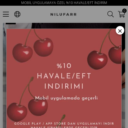
MOBİL UYGULAMAYA ÖZEL %10 HAVALE/EFT İNDİRİM
Novella Gri Süet Hakiki Deri Kısa Topuklu Kadın Bot
0
×