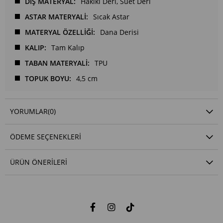
DIŞ MATERYAL
Hakiki Deri
Süet Deri
ASTAR MATERYALİ
Sıcak Astar
MATERYAL ÖZELLİĞİ
Dana Derisi
KALIP
Tam Kalıp
TABAN MATERYALİ
TPU
TOPUK BOYU
4,5 cm
YORUMLAR
(0)
ÖDEME SEÇENEKLERI
ÜRÜN ÖNERILERI