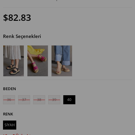
$82.83
Renk Seçenekleri
BEDEN
36
37
38
39
40
RENK
SİYAH