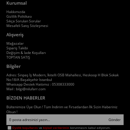
Kurumsal
Hakkımızda
Gizlilik Politikası
Sıkça Sorulan Sorular
Mesafeli Satış Sözleşmesi
Alışveriş
Mağazalar
Sipariş Takibi
Değişim & İade Koşulları
TOPTAN SATIŞ
Bilgiler
Adres: Sinpaş İş Modern, İkitelli OSB Mahallesi, Heskoop H Blok Sokak
No:18/A Başakşehir İstanbul
Whatsapp Destek Hattımız : 05308333000
Mail :
bilgi@nilufarr.com
BİZDEN HABERLER
Bültenimize Üye Olun ! Tüm İndirim ve Fırsatlardan İlk Sizin Haberiniz
Olsun !
Gönder
Üyelik koşullarını
ve
kişisel verilerimin
korunmasını kabul ediyorum.