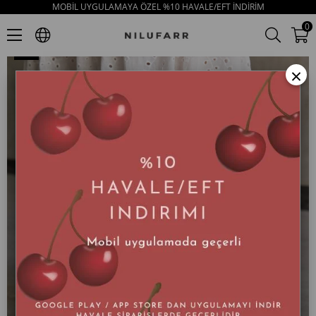
MOBİL UYGULAMAYA ÖZEL %10 HAVALE/EFT İNDİRİM
Ola Siyah Hakiki Deri Kadın Sandalet
0
×