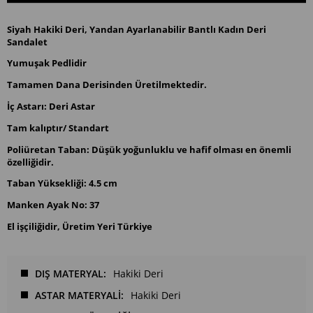
Siyah Hakiki Deri, Yandan Ayarlanabilir Bantlı Kadın Deri
Sandalet
Yumuşak Pedlidir
Tamamen Dana Derisinden Üretilmektedir.
İç Astarı: Deri Astar
Tam kalıptır/ Standart
Poliüretan Taban: Düşük yoğunluklu ve hafif olması en önemli
özelliğidir.
Taban Yüksekliği: 4.5 cm
Manken Ayak No: 37
El işçiliğidir, Üretim Yeri Türkiye
DIŞ MATERYAL
Hakiki Deri
ASTAR MATERYALİ
Hakiki Deri