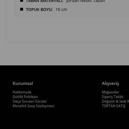
TABAN MATERYALİ
Jurdan Neolit Taban
TOPUK BOYU
10 cm
Kurumsal
Alışveriş
Hakkımızda
Mağazalar
Gizlilik Politikası
Sipariş Takibi
Sıkça Sorulan Sorular
Değişim & İade K
Mesafeli Satış Sözleşmesi
TOPTAN SATIŞ