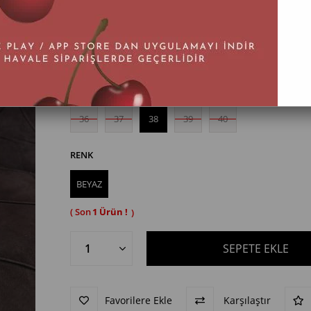
BEDEN
36
37
38
39
40
RENK
BEYAZ
1
Favorilere Ekle
Karşılaştır