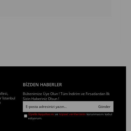
BİZDEN HABERLER
llesi,
Bültenimize Üye Olun ! Tüm İndirim ve Fırsatlardan İlk
 İstanbul
Sizin Haberiniz Olsun !
0
Gönder
Üyelik koşullarını
ve
kişisel verilerimin
korunmasını kabul
ediyorum.