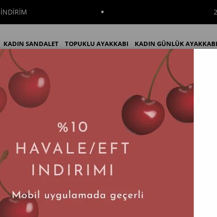
İNDİRİM
KADIN SANDALET
TOPUKLU AYAKKABI
KADIN GÜNLÜK AYAKKAB
skılı Kadın Topuklu Stiletto
KADIN BOT
KADIN ÇİZME
İNDİRİM
Olivia Beyaz Kroko Baskılı Kadın Topuklu
Tahmini Teslim Süresi
:
2 İş Günü
$62.83
(KDV Dahil)
%
40
$37.70
(KDV Dahil)
İndirim
Renk Seçenekleri