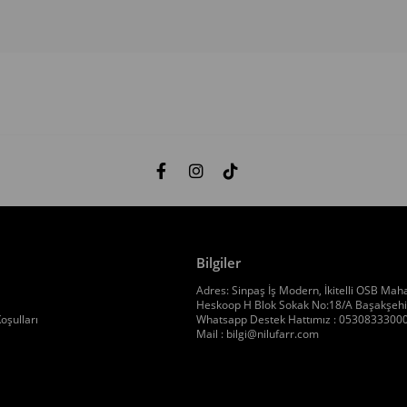
Bilgiler
Adres: Sinpaş İş Modern, İkitelli OSB Maha
Heskoop H Blok Sokak No:18/A Başakşehir
oşulları
Whatsapp Destek Hattımız : 0530833300
Mail :
bilgi@nilufarr.com