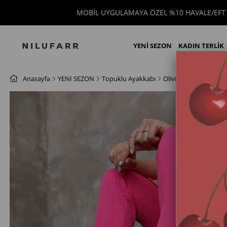
MOBİL UYGULAMAYA ÖZEL %10 HAVALE/EFT 
YENİ SEZON
KADIN TERLİK
Anasayfa
YENİ SEZON
Topuklu Ayakkabı
Olivia Beyaz Kroko Ba