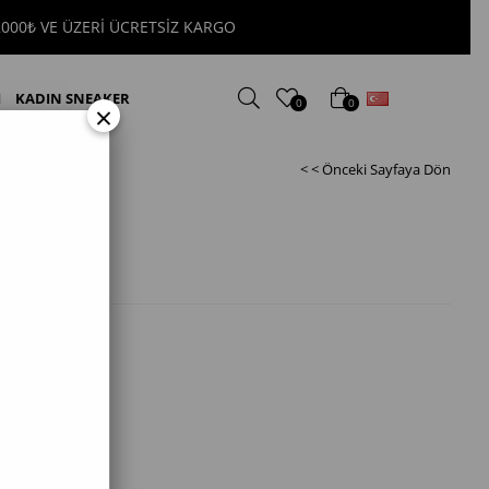
2000₺ VE ÜZERİ ÜCRETSİZ KARGO
Türkçe
I
KADIN SNEAKER
0
0
×
< < Önceki Sayfaya Dön
 Stiletto