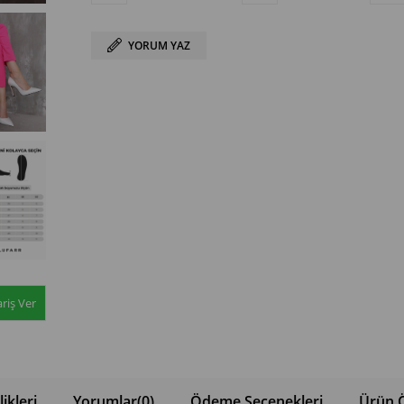
YORUM YAZ
riş Ver
ikleri
Yorumlar
(0)
Ödeme Seçenekleri
Ürün Ö